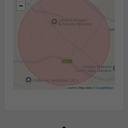
−
Leaflet
| Map data ©
GoogleMaps