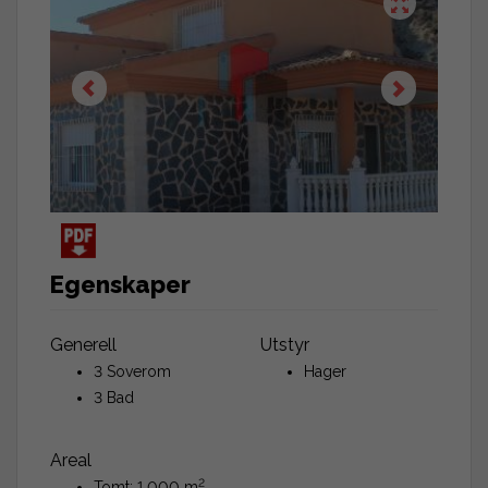
Egenskaper
Generell
Utstyr
3 Soverom
Hager
3 Bad
Areal
2
Tomt: 1.000 m