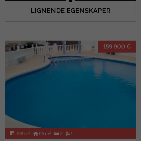
LIGNENDE EGENSKAPER
159.900 €
2
2
168 m
98 m
2
1