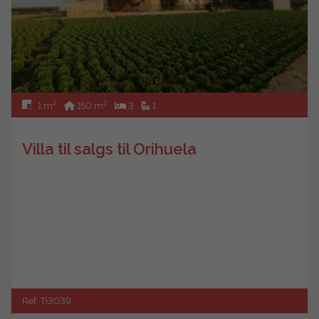
2
2
1 m
150 m
3
1
Villa til salgs til Orihuela
Ref. Ti3039