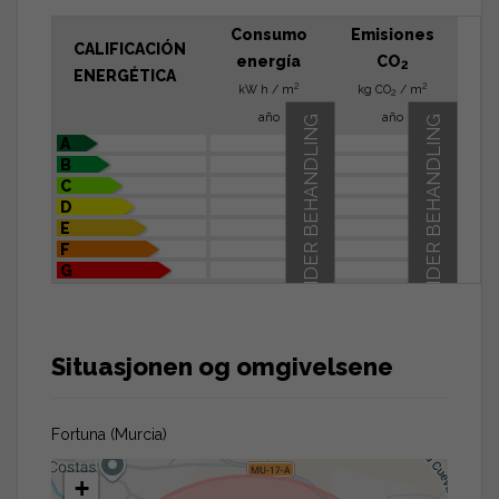
Consumo
Emisiones
CALIFICACIÓN
energía
CO
2
ENERGÉTICA
2
2
kW h / m
kg CO
/ m
2
año
año
UNDER BEHANDLING
UNDER BEHANDLING
A
B
C
D
E
F
G
Situasjonen og omgivelsene
Fortuna (Murcia)
+