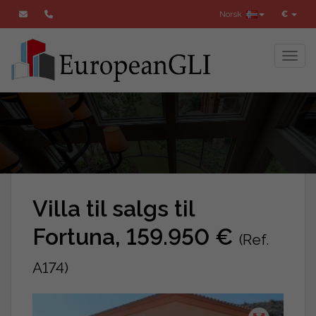
Norsk
€
Toggl
Villa til salgs til
Fortuna, 159.950 €
(Ref.
A174)