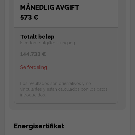
MÅNEDLIG AVGIFT
573 €
Totalt beløp
Eiendom + utgifter - inngang
144.733 €
Se fordeling
Los resultados son orientativos y no
vinculantes y estan calculados con los datos
introducidos.
Energisertifikat