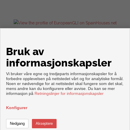
Flats and houses for sale in Torrevieja
Bruk av
informasjonskapsler
Vi bruker våre egne og tredjeparts informasjonskapsler for å
forbedre opplevelsen på nettstedet vårt og for analytiske formål.
Noen er nødvendige for at nettstedet skal fungere som det skal,
mens andre kan du konfigurere eller avvise. Du kan se mer
Copyright © 2026. Forbeholdt alle rettigheter.
informasjon på
Retningslinjer for informasjonskapsler
Aviso legal
|
personvernpolicy
|
Cookies policy
Utviklet av
Inmoenter
Konfigurer
Ringe
Ta kontakt