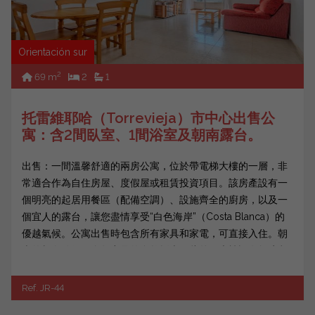
Orientación sur
2
69 m
2
1
托雷維耶哈（Torrevieja）市中心出售公
寓：含2間臥室、1間浴室及朝南露台。
出售：一間溫馨舒適的兩房公寓，位於帶電梯大樓的一層，非
常適合作為自住房屋、度假屋或租賃投資項目。該房產設有一
個明亮的起居用餐區（配備空調）、設施齊全的廚房，以及一
個宜人的露台，讓您盡情享受“白色海岸”（Costa Blanca）的
優越氣候。公寓出售時包含所有家具和家電，可直接入住。朝
南的朝向確保了全年充足的自然採光。此外，大樓設有無障礙
設...
Ref. JR-44