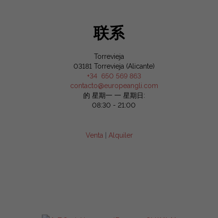
联系
Torrevieja
03181 Torrevieja (Alicante)
+34 650 569 863
contacto@europeangli.com
的 星期一 一 星期日:
08:30 - 21:00
Venta
|
Alquiler