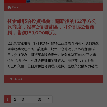
2
152 m
托雷維耶哈投資機會：翻新後的152平方公
尺商店，設有2個吸菸區，可分割成2個商
鋪，售價159,000歐元。
位於托雷維耶哈（阿利坎特）帕特里西奧·扎米特街75號的寬敞
商業物業現已出售。該物業位於半中心地段，距離海灘僅1公
里，交通便利，週邊配套設施齊全。物業建築面積152平方米，
位於半地下室，可透過樓梯和電梯進入。該物業已全面翻新，
可立即入住，是自用和投資的理想選擇。該物業配備水力發電
接口和兩個排煙口，這一優勢大大拓展了商業用途（例如餐
廳、外帶、...
Ref. JR-43
1
2
3
...
31