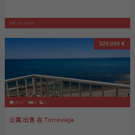
Ref. CV-ZA23
329.999 €
2
91 m
3
1
公寓 出售 在 Torrevieja