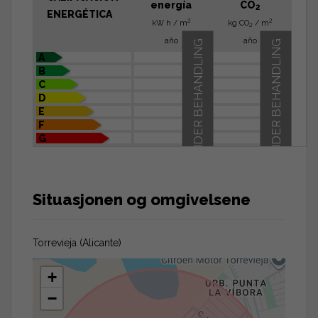
energía
CO
2
ENERGÉTICA
2
2
kW h / m
kg CO
/ m
2
año
año
UNDER BEHANDLING
UNDER BEHANDLING
A
B
C
D
E
F
G
Situasjonen og omgivelsene
Torrevieja (Alicante)
+
−