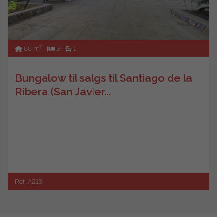
2
60 m
3
1
Bungalow til salgs til Santiago de la
Ribera (San Javier...
Ref. A213