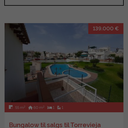
139.000 €
2
2
55 m
60 m
1
1
Bungalow til salgs til Torrevieja