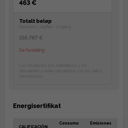
463 €
Totalt beløp
Eiendom + utgifter - inngang
116.787 €
Se fordeling
Los resultados son orientativos y no
vinculantes y estan calculados con los datos
introducidos.
Energisertifikat
Consumo
Emisiones
CALIFICACIÓN