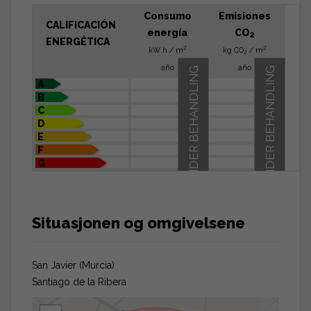
Consumo
Emisiones
CALIFICACIÓN
energía
CO
2
ENERGÉTICA
2
2
kW h / m
kg CO
/ m
2
año
año
UNDER BEHANDLING
UNDER BEHANDLING
A
B
C
D
E
F
G
Situasjonen og omgivelsene
San Javier (Murcia)
Santiago de la Ribera