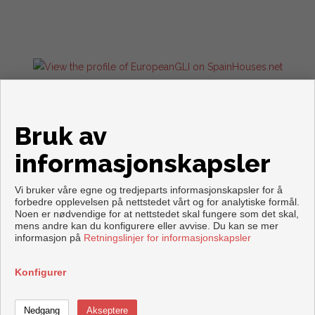
Flats and houses for sale in Torrevieja
Bruk av
informasjonskapsler
Vi bruker våre egne og tredjeparts informasjonskapsler for å
forbedre opplevelsen på nettstedet vårt og for analytiske formål.
Noen er nødvendige for at nettstedet skal fungere som det skal,
mens andre kan du konfigurere eller avvise. Du kan se mer
Copyright © 2026. Forbeholdt alle rettigheter.
informasjon på
Retningslinjer for informasjonskapsler
Aviso legal
|
personvernpolicy
|
Cookies policy
Utviklet av
Inmoenter
Konfigurer