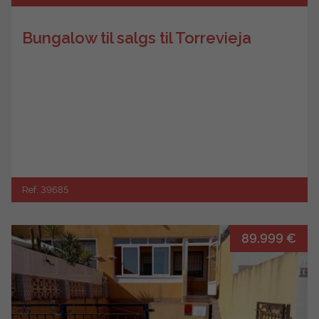
Bungalow til salgs til Torrevieja
Ref. 39685
89.999 €