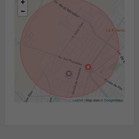
+
−
Leaflet
| Map data ©
GoogleMaps