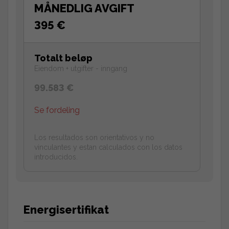
MÅNEDLIG AVGIFT
395 €
Totalt beløp
Eiendom + utgifter - inngang
99.583 €
Se fordeling
Los resultados son orientativos y no
vinculantes y estan calculados con los datos
introducidos.
Energisertifikat