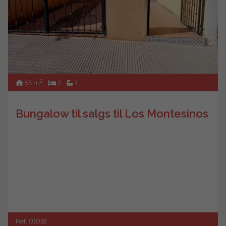
2
55 m
2
1
Bungalow til salgs til Los Montesinos
Ref. 01018