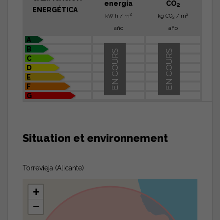
energía
CO
2
ENERGÉTICA
2
2
kW h / m
kg CO
/ m
2
año
año
A
B
EN COURS
EN COURS
C
D
E
F
G
Situation et environnement
Torrevieja (Alicante)
+
−