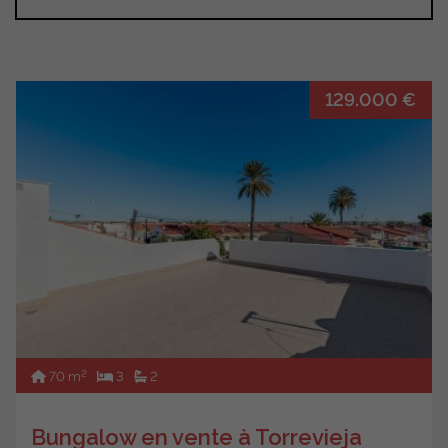
129.000 €
2
70 m
3
2
Bungalow en vente à Torrevieja