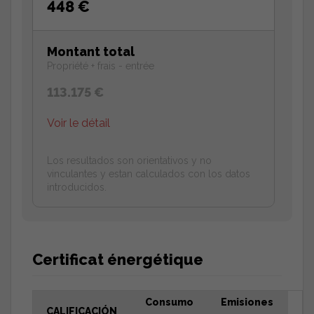
448 €
Montant total
Propriété + frais - entrée
113.175 €
Voir le détail
Los resultados son orientativos y no
vinculantes y estan calculados con los datos
introducidos.
Certificat énergétique
Consumo
Emisiones
CALIFICACIÓN