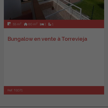
2
2
55 m
60 m
1
1
Bungalow en vente à Torrevieja
Ref. Ti1071