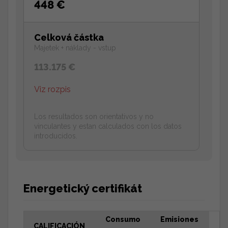
448 €
Celková částka
Majetek + náklady - vstup
113.175 €
Viz rozpis
Los resultados son orientativos y no
vinculantes y estan calculados con los datos
introducidos.
Energetický certifikát
Consumo
Emisiones
CALIFICACIÓN