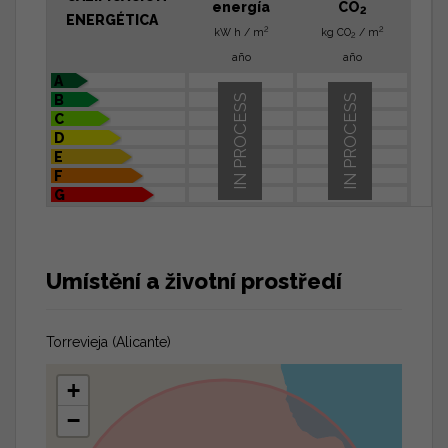
energía
CO
2
ENERGÉTICA
2
2
kW h / m
kg CO
/ m
2
año
año
A
B
IN PROCESS
IN PROCESS
C
D
E
F
G
Umístění a životní prostředí
Torrevieja (Alicante)
+
−