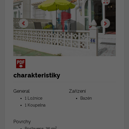
charakteristiky
General
Zařízení
1 Ložnice
Bazén
1 Koupelna
Povrchy
2
Postavena: 36 m