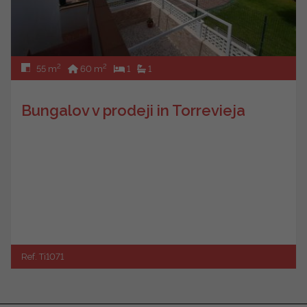
2
2
55 m
60 m
1
1
Bungalov v prodeji in Torrevieja
Ref. Ti1071