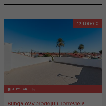
129.000 €
2
70 m
3
2
Bungalov v prodeji in Torrevieja