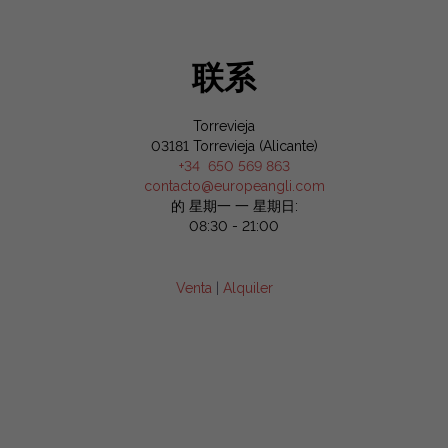
联系
Torrevieja
03181 Torrevieja (Alicante)
+34 650 569 863
contacto@europeangli.com
的 星期一 一 星期日:
08:30 - 21:00
Venta
|
Alquiler