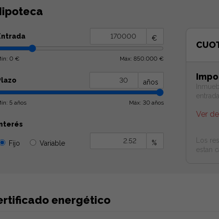
ipoteca
Entrada
€
CUO
ín: 0 €
Máx: 850.000 €
Impo
Plazo
años
Inmueb
entrad
ín: 5 años
Máx: 30 años
Ver d
Interés
Los res
%
Fijo
Variable
estan c
ertificado energético