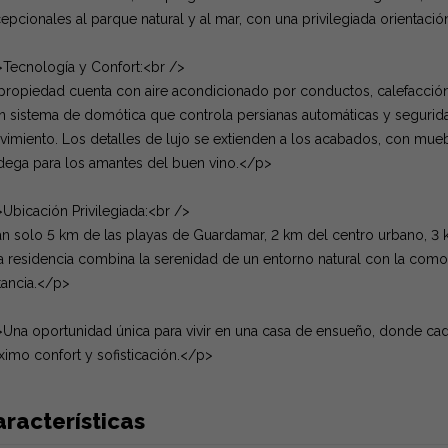
epcionales al parque natural y al mar, con una privilegiada orientació
Tecnología y Confort:<br />
propiedad cuenta con aire acondicionado por conductos, calefacción c
n sistema de domótica que controla persianas automáticas y segurid
imiento. Los detalles de lujo se extienden a los acabados, con mueb
ega para los amantes del buen vino.</p>
Ubicación Privilegiada:<br />
an solo 5 km de las playas de Guardamar, 2 km del centro urbano, 3
a residencia combina la serenidad de un entorno natural con la como
tancia.</p>
Una oportunidad única para vivir en una casa de ensueño, donde cada
imo confort y sofisticación.</p>
racterísticas