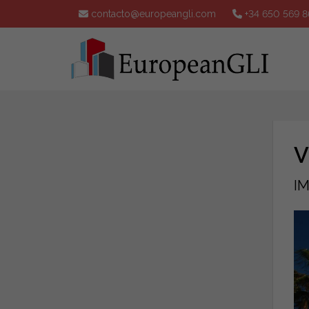
contacto@europeangli.com
+34 650 569 8
V
I