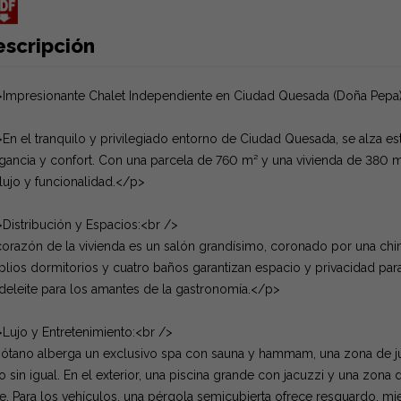
escripción
Impresionante Chalet Independiente en Ciudad Quesada (Doña Pepa
En el tranquilo y privilegiado entorno de Ciudad Quesada, se alza e
gancia y confort. Con una parcela de 760 m² y una vivienda de 380 m
lujo y funcionalidad.</p>
Distribución y Espacios:<br />
corazón de la vivienda es un salón grandísimo, coronado por una chi
lios dormitorios y cuatro baños garantizan espacio y privacidad para 
deleite para los amantes de la gastronomía.</p>
Lujo y Entretenimiento:<br />
sótano alberga un exclusivo spa con sauna y hammam, una zona de ju
o sin igual. En el exterior, una piscina grande con jacuzzi y una zona d
re. Para los vehículos, una pérgola semicubierta ofrece resguardo, mien