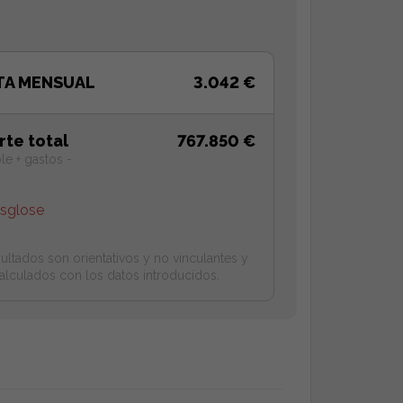
TA MENSUAL
3.042 €
rte total
767.850 €
le + gastos -
a
esglose
ultados son orientativos y no vinculantes y
alculados con los datos introducidos.