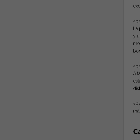
exc
<p>
La 
y u
mov
bod
<p>
A t
est
dis
<p>
máx
Ca