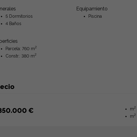
nerales
Equipamiento
5 Dormitorios
Piscina
4 Baños
erficies
2
Parcela: 760 m
2
Constr.: 380 m
recio
2
850.000 €
m
2
m