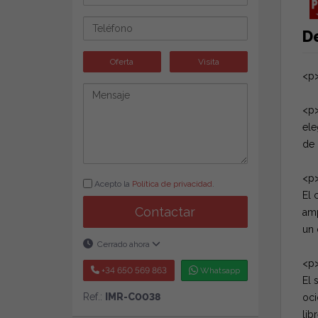
D
Oferta
Visita
<p>
<p>
ele
de 
<p>
Acepto la
Política de privacidad
.
El 
Contactar
amp
un 
Cerrado ahora
<p>
+34 650 569 863
Whatsapp
El 
Ref.:
IMR-C0038
oci
lib