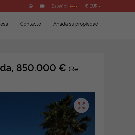
Español
€
EUR
esa
Contacto
Añada su propiedad
sada, 850.000 €
(Ref.