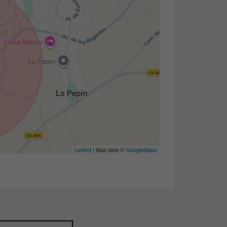
Leaflet
| Map data ©
GoogleMaps