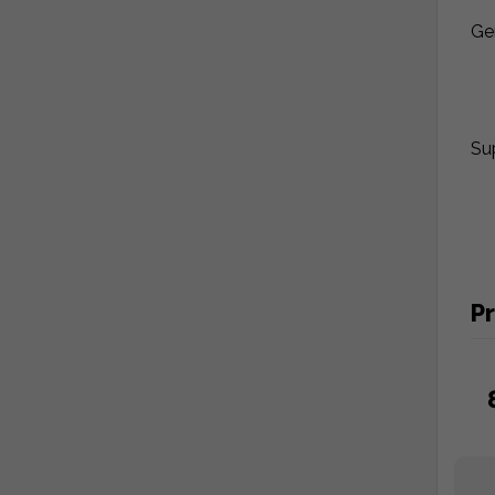
Ge
Sup
P