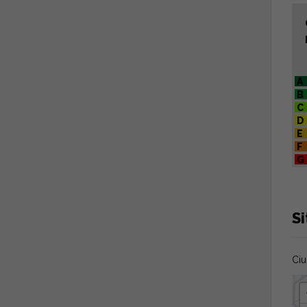
A
B
C
D
E
F
G
Si
Ciu