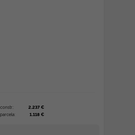
constr.:
2.237 €
parcela:
1.118 €