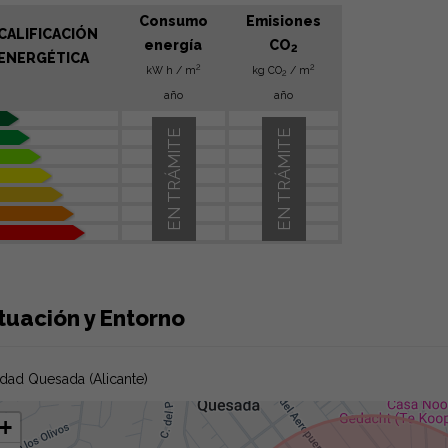
Consumo
Emisiones
CALIFICACIÓN
energía
CO
2
ENERGÉTICA
2
2
kW h / m
kg CO
/ m
2
año
año
EN TRÁMITE
EN TRÁMITE
tuación y Entorno
dad Quesada (Alicante)
+