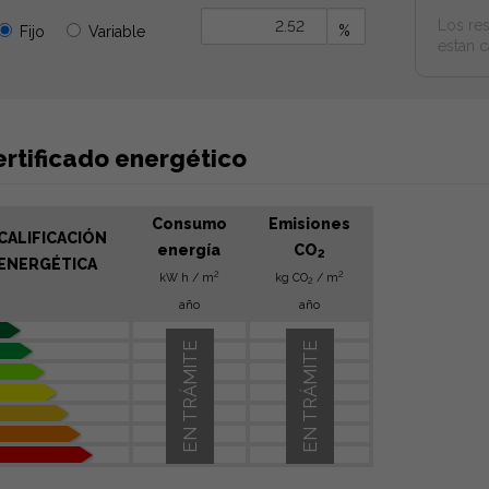
Los res
%
Fijo
Variable
estan c
ertificado energético
Consumo
Emisiones
CALIFICACIÓN
energía
CO
2
ENERGÉTICA
2
2
kW h / m
kg CO
/ m
2
año
año
EN TRÁMITE
EN TRÁMITE