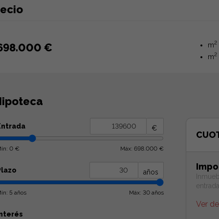
recio
2
698.000 €
m
2
m
ipoteca
Entrada
€
CUO
ín: 0 €
Máx: 698.000 €
Impo
Plazo
años
Inmueb
entrad
ín: 5 años
Máx: 30 años
Ver d
Interés