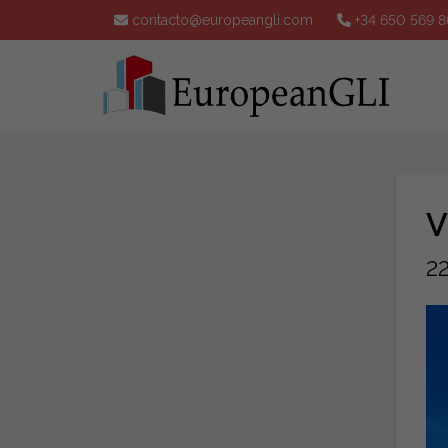
contacto@europeangli.com
+34 650 569 8
V
2