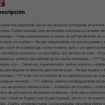
escripción
cubre esta espléndida villa en una ubicación privilegiada, en primer
quesa, Ciudad Quesada. ¡Una oportunidad única para los amantes del g
tacadas:~- Vistas espectaculares al campo de golf desde todas las pl
a mayor comodidad.~- Parcela independiente con piscina privada y z
lio salón en la planta baja, cocina moderna, baño y una generosa terra
s dormitorios luminosos con dos baños, uno de ellos en suite.~- En l
barbacoa, perfecto para disfrutar de las noches estrelladas.~~???? Ci
pleto con:~- Comercios, supermercados, centros médicos y entidade
es para degustar la deliciosa gastronomía local.~- Parque acuático y 
odidad.~~???? A tan solo 10 minutos de la maravillosa playa de Guarda
cualquier momento.~~???? Además, estamos estratégicamente ubicado
 sus aeropuertos internacionales.~- Rodeados de hospitales y centros
pos de golf para los aficionados al deporte.~~¡Esta villa lo tiene to
nca!~~Chalet en Rojales zona Ciudad Quesada, 124.00 m² de superficie
les, 3 baños, propiedad nueva, cocina equipada, carpintería interior 