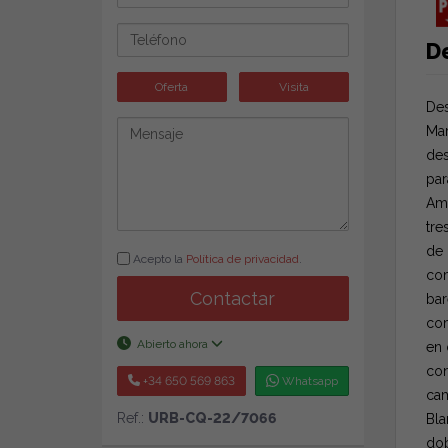
D
Oferta
Visita
Des
Mar
des
par
Amp
tre
de 
Acepto la
Política de privacidad
.
com
Contactar
bar
com
Abierto ahora
en 
con
+34 650 569 863
Whatsapp
cam
Ref.:
URB-CQ-22/7066
Bla
dob