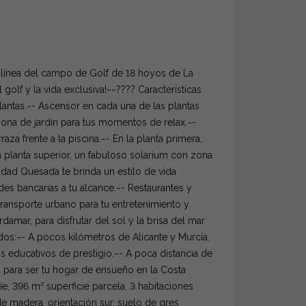
a línea del campo de Golf de 18 hoyos de La
olf y la vida exclusiva!~~???? Características
antas.~- Ascensor en cada una de las plantas
ona de jardín para tus momentos de relax.~-
za frente a la piscina.~- En la planta primera,
a planta superior, un fabuloso solarium con zona
udad Quesada te brinda un estilo de vida
s bancarias a tu alcance.~- Restaurantes y
transporte urbano para tu entretenimiento y
mar, para disfrutar del sol y la brisa del mar
s:~- A pocos kilómetros de Alicante y Murcia,
 educativos de prestigio.~- A poca distancia de
do para ser tu hogar de ensueño en la Costa
, 396 m² superficie parcela, 3 habitaciones
de madera, orientación sur, suelo de gres