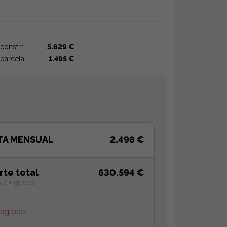
constr.:
5.629 €
parcela:
1.495 €
TA MENSUAL
2.498 €
rte total
630.594 €
le + gastos -
a
esglose