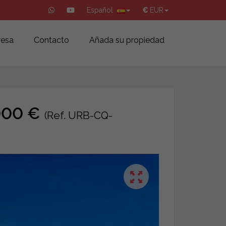
Español
€
EUR
esa
Contacto
Añada su propiedad
.000 €
(Ref. URB-CQ-