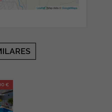
Leaflet
| Map data ©
GoogleMaps
MILARES
00 €