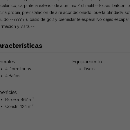
celánico, carpintería exterior de aluminio / climalit.~~Extras: balcón, 
cina propia, preinstalación de aire acondicionado, puerta blindada, só
luido.~~???? ¡Tu oasis de golf y bienestar te espera! No dejes escapa
ormación y visita.~~
racterísticas
nerales
Equipamiento
4 Dormitorios
Piscina
4 Baños
erficies
2
Parcela: 467 m
2
Constr.: 124 m