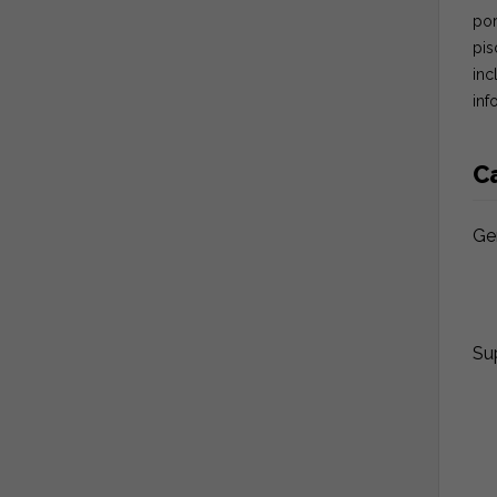
por
pis
inc
inf
Ca
Ge
Sup