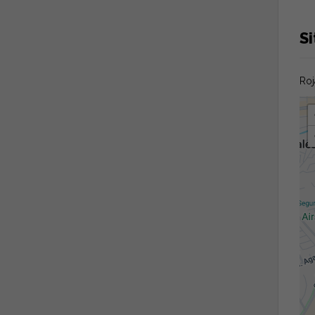
Si
Roj