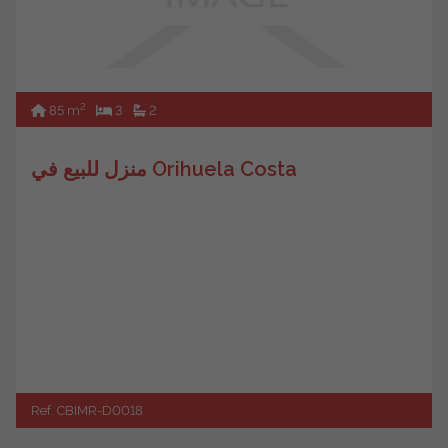
2
85 m
3
2
منزل للبيع في Orihuela Costa
Ref. CBIMR-D0018