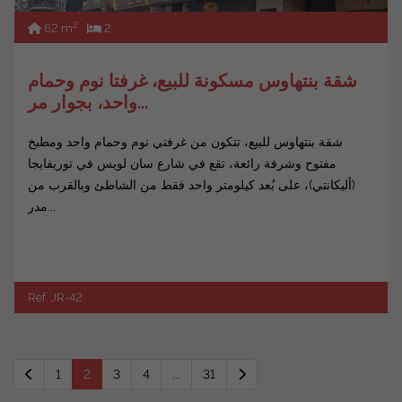
2
62 m
2
شقة بنتهاوس مسكونة للبيع، غرفتا نوم وحمام
واحد، بجوار مر...
شقة بنتهاوس للبيع، تتكون من غرفتي نوم وحمام واحد ومطبخ
مفتوح وشرفة رائعة، تقع في شارع سان لويس في توريفايجا
(أليكانتي)، على بُعد كيلومتر واحد فقط من الشاطئ وبالقرب من
مدر...
Ref. JR-42
1
2
3
4
...
31