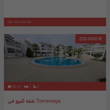
Ref. IMR-C0038
210.000 €
2
90 m
2
2
شقة للبيع في Torrevieja