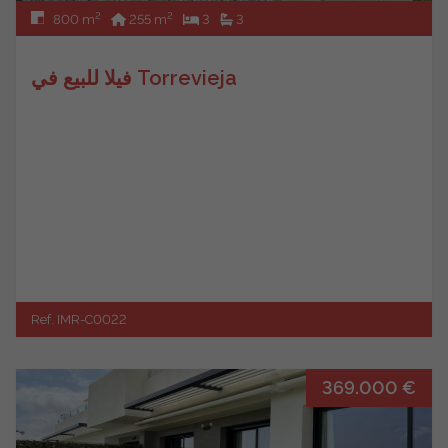
2
2
800 m
255 m
3
3
فيلا للبيع في Torrevieja
Ref. IMR-C0022
369.000 €