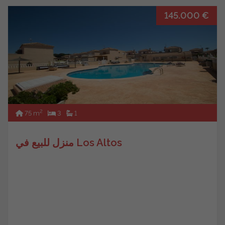
145.000 €
2
75 m
3
1
منزل للبيع في Los Altos