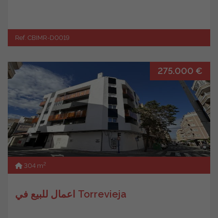
Ref. CBIMR-D0019
275.000 €
2
304 m
اعمال للبيع في Torrevieja