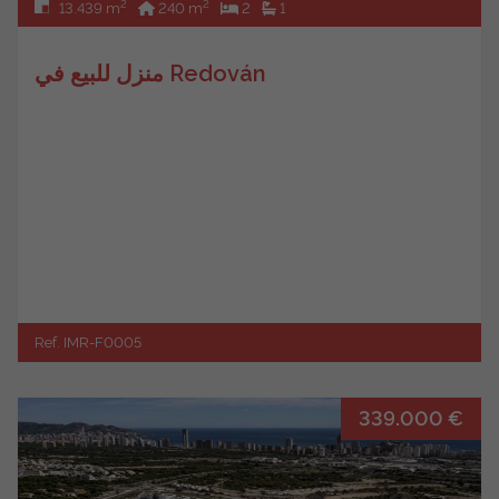
2
2
13.439 m
240 m
2
1
منزل للبيع في Redován
Ref. IMR-F0005
339.000 €