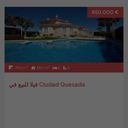
850.000 €
2
2
760 m
380 m
5
4
فيلا للبيع في Ciudad Quesada