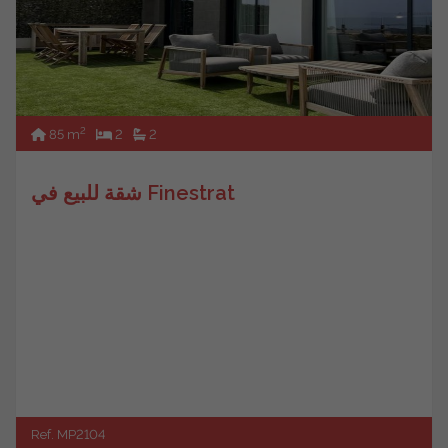
2
85 m
2
2
شقة للبيع في Finestrat
Ref. MP2104