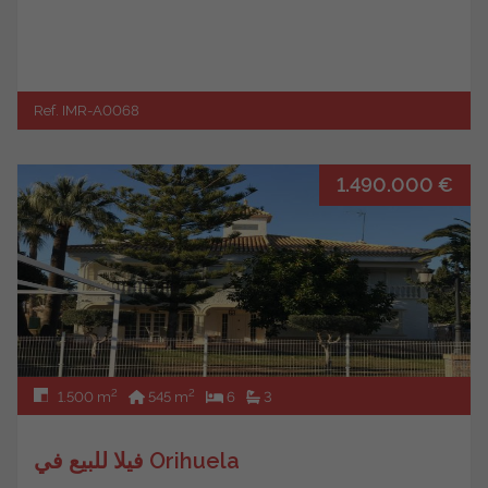
Ref. IMR-A0068
1.490.000 €
2
2
1.500 m
545 m
6
3
فيلا للبيع في Orihuela