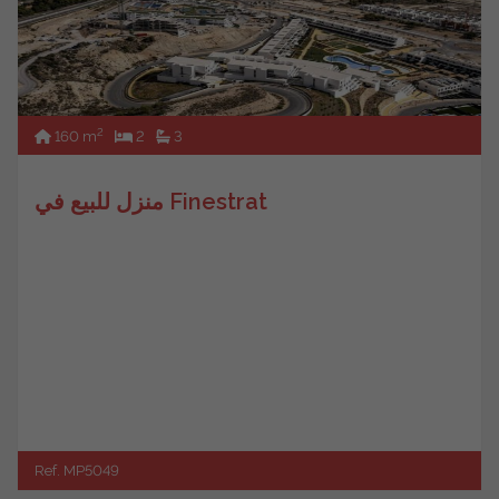
2
160 m
2
3
منزل للبيع في Finestrat
Ref. MP5049