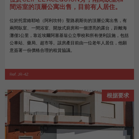
間浴室的頂層公寓出售，目前有人居住。
位於托雷維耶哈（阿利坎特）聖路易斯街的頂層公寓出售，有
兩間臥室、一間浴室、開放式廚房和一個漂亮的露台，距離海
灘僅1公里，靠近埃爾阿塞基翁公立學校和所有便利設施，包括
公車站、藥局、超市等。該房產目前由一位老年人居住，他願
意簽署一份價格合理的租賃協議。
Ref. JR-42
根据要求