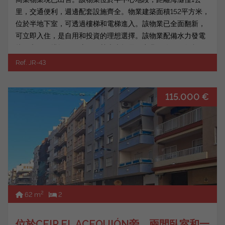
里，交通便利，週邊配套設施齊全。物業建築面積152平方米，
位於半地下室，可透過樓梯和電梯進入。該物業已全面翻新，
可立即入住，是自用和投資的理想選擇。該物業配備水力發電
接口和兩個排煙口，這一優勢大大拓展了商業用途（例如餐
廳、外帶、...
Ref. JR-43
115.000 €
2
62 m
2
位於CEIP EL ACEQUIÓN旁，兩間臥室和一