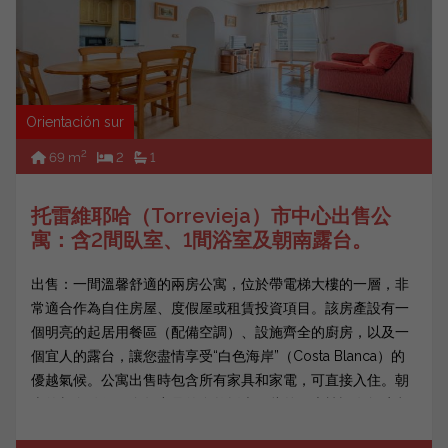
Orientación sur
2
69 m
2
1
托雷維耶哈（Torrevieja）市中心出售公
寓：含2間臥室、1間浴室及朝南露台。
出售：一間溫馨舒適的兩房公寓，位於帶電梯大樓的一層，非
常適合作為自住房屋、度假屋或租賃投資項目。該房產設有一
個明亮的起居用餐區（配備空調）、設施齊全的廚房，以及一
個宜人的露台，讓您盡情享受“白色海岸”（Costa Blanca）的
優越氣候。公寓出售時包含所有家具和家電，可直接入住。朝
南的朝向確保了全年充足的自然採光。此外，大樓設有無障礙
設...