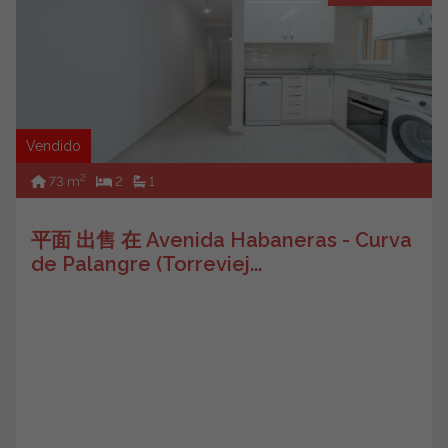
Vendido
2
73 m
2
1
平面 出售 在 Avenida Habaneras - Curva
de Palangre (Torreviej...