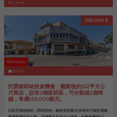
Ref. JR-44
159.000 €
Reformado
2
152 m
托雷維耶哈投資機會：翻新後的152平方公
尺商店，設有2個吸菸區，可分割成2個商
鋪，售價159,000歐元。
位於托雷維耶哈（阿利坎特）帕特里西奧·扎米特街75號的寬敞
商業物業現已出售。該物業位於半中心地段，距離海灘僅1公