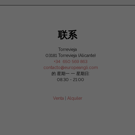
联系
Torrevieja
03181 Torrevieja (Alicante)
+34 650 569 863
contacto@europeangli.com
的 星期一 一 星期日:
08:30 - 21:00
Venta
|
Alquiler