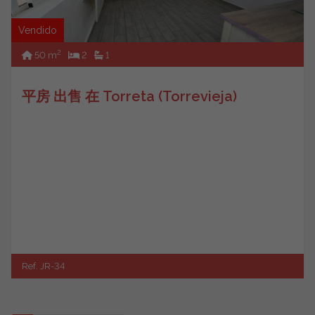
Vendido
2
50 m
2
1
平房 出售 在 Torreta (Torrevieja)
Ref. JR-34