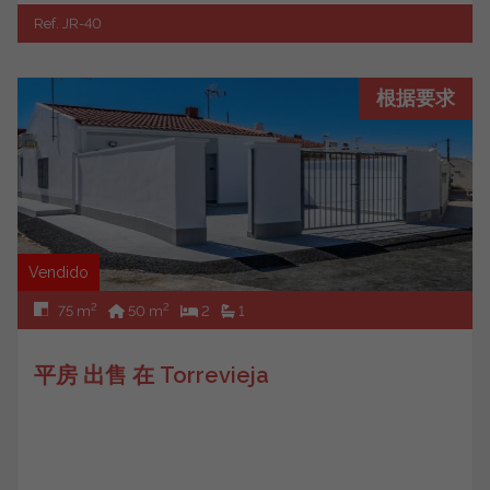
Ref. JR-40
根据要求
Vendido
2
2
75 m
50 m
2
1
平房 出售 在 Torrevieja