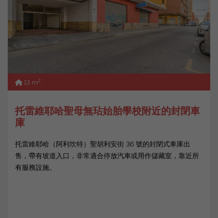
2
13 m
托雷維耶哈聖母無玷始胎學校附近的封閉車
庫
托雷維耶哈（阿利坎特）聖胡利安街 36 號的封閉式車庫出
售，帶有坡道入口，非常適合停放汽車或用作儲藏室，靠近所
有服務設施。