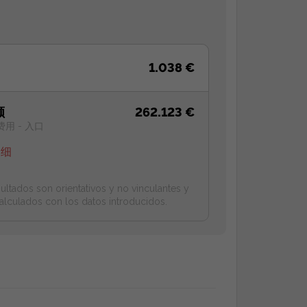
1.038 €
额
262.123 €
费用 - 入口
明细
ultados son orientativos y no vinculantes y
alculados con los datos introducidos.