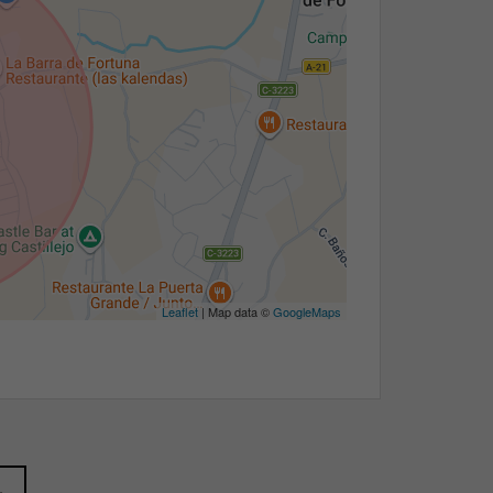
Leaflet
| Map data ©
GoogleMaps