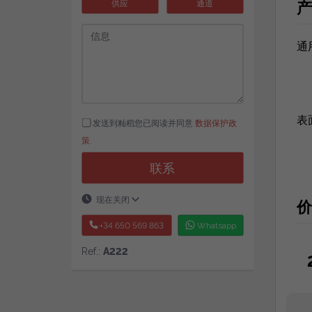
供应
通道
产
通
表
发送到籼稻您已阅读并同意
数据保护政
策
.
联系
现在关闭
价
+34 650 569 863
Whatsapp
Ref.:
A222