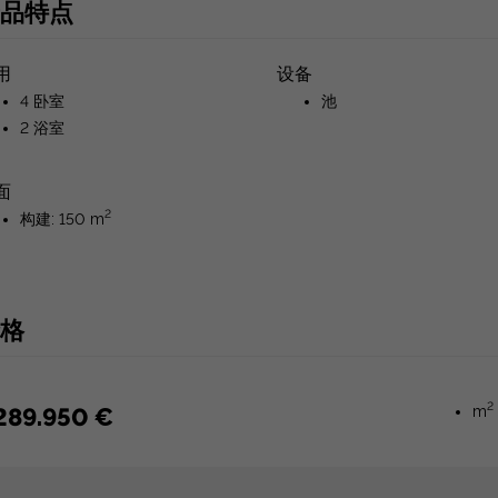
品特点
用
设备
4 卧室
池
2 浴室
面
2
构建: 150 m
格
2
289.950 €
m