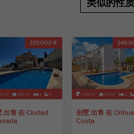
类似的性
325.000 €
249.9
2
2
2
2
6 m
130 m
3
3
244 m
90 m
3
 出售 在 Ciudad
别墅 出售 在 Orihue
esada
Costa