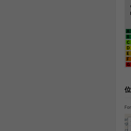
A
B
C
D
E
F
G
位
For