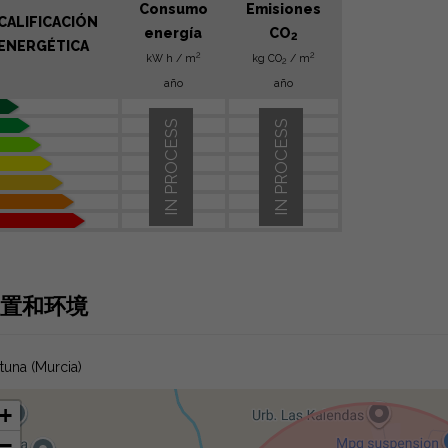
Consumo
Emisiones
CALIFICACIÓN
energía
CO
2
ENERGÉTICA
2
2
kW h / m
kg CO
/ m
2
año
año
IN PROCESS
IN PROCESS
置和环境
tuna (Murcia)
+
−