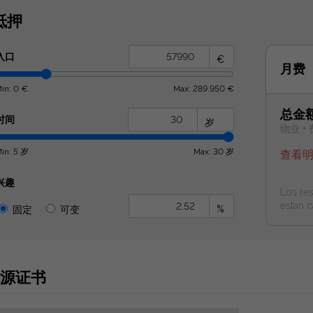
抵押
入口
€
月费
in: 0 €
Max: 289.950 €
总金
时间
岁
物业 + 
in: 5 岁
Max: 30 岁
查看
兴趣
Los res
estan c
%
固定
可变
源证书