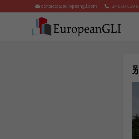
contacto@europeangli.com
+34 650 569 8
别