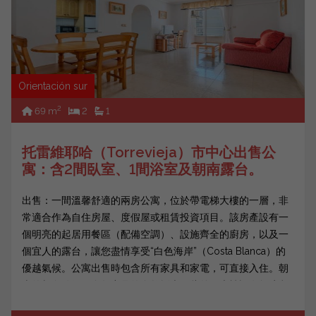
Orientación sur
2
69 m
2
1
托雷維耶哈（Torrevieja）市中心出售公
寓：含2間臥室、1間浴室及朝南露台。
出售：一間溫馨舒適的兩房公寓，位於帶電梯大樓的一層，非
常適合作為自住房屋、度假屋或租賃投資項目。該房產設有一
個明亮的起居用餐區（配備空調）、設施齊全的廚房，以及一
個宜人的露台，讓您盡情享受“白色海岸”（Costa Blanca）的
優越氣候。公寓出售時包含所有家具和家電，可直接入住。朝
南的朝向確保了全年充足的自然採光。此外，大樓設有無障礙
設...