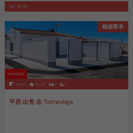
Ref. JR-40
根据要求
Vendido
2
2
75 m
50 m
2
1
平房 出售 在 Torrevieja