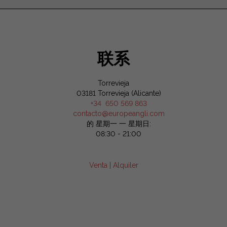
联系
Torrevieja
03181 Torrevieja (Alicante)
+34 650 569 863
contacto@europeangli.com
的 星期一 一 星期日:
08:30 - 21:00
Venta
|
Alquiler