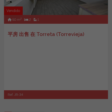
Vendido
2
50 m
2
1
平房 出售 在 Torreta (Torrevieja)
Ref. JR-34