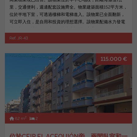
里，交通便利，週邊配套設施齊全。物業建築面積152平方米，
位於半地下室，可透過樓梯和電梯進入。該物業已全面翻新，
可立即入住，是自用和投資的理想選擇。該物業配備水力發電
接口和兩個排煙口，這一優勢大大拓展了商業用途（例如餐
廳、外帶、...
Ref. JR-43
115.000 €
2
62 m
2
位於CEIP EL ACEQUIÓN旁，兩間臥室和一