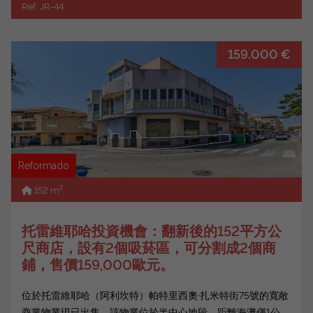
Ref. JR-44
159.000 €
Reformado
2
152 m
托雷維耶哈投資機會：翻新後的152平方公
尺商店，設有2個吸菸區，可分割成2個商
鋪，售價159,000歐元。
位於托雷維耶哈（阿利坎特）帕特里西奧·扎米特街75號的寬敞
商業物業現已出售。該物業位於半中心地段，距離海灘僅1公