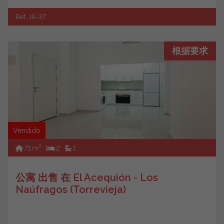
Ref. JR-37
根据要求
Vendido
2
71 m
2
1
公寓 出售 在 El Acequión - Los
Naúfragos (Torrevieja)