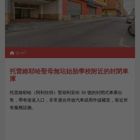
2
13 m
托雷維耶哈聖母無玷始胎學校附近的封閉車
庫
托雷維耶哈（阿利坎特）聖胡利安街 36 號的封閉式車庫出
售，帶有坡道入口，非常適合停放汽車或用作儲藏室，靠近所
有服務設施。