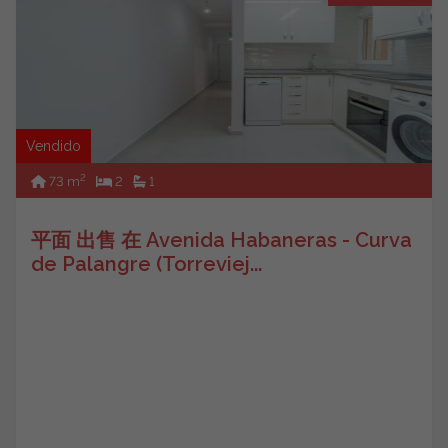
Vendido
2
73 m
2
1
平面 出售 在 Avenida Habaneras - Curva
de Palangre (Torreviej...