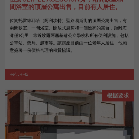
間浴室的頂層公寓出售，目前有人居住。
位於托雷維耶哈（阿利坎特）聖路易斯街的頂層公寓出售，有
兩間臥室、一間浴室、開放式廚房和一個漂亮的露台，距離海
灘僅1公里，靠近埃爾阿塞基翁公立學校和所有便利設施，包括
公車站、藥局、超市等。該房產目前由一位老年人居住，他願
意簽署一份價格合理的租賃協議。
Ref. JR-42
根据要求