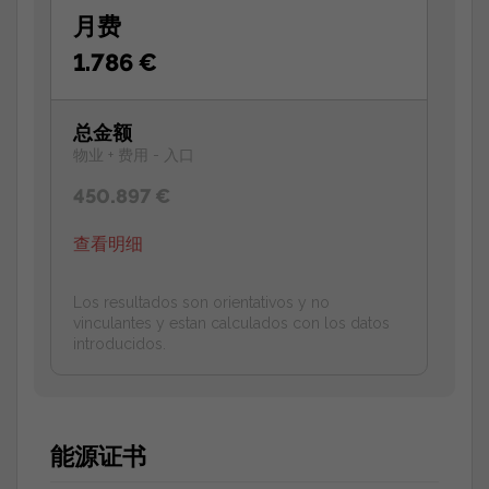
月费
1.786 €
总金额
物业 + 费用 - 入口
450.897 €
查看明细
Los resultados son orientativos y no
vinculantes y estan calculados con los datos
introducidos.
能源证书