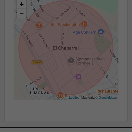
+
−
Leaflet
| Map data ©
GoogleMaps