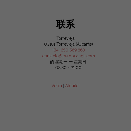
联系
Torrevieja
03181 Torrevieja (Alicante)
+34 650 569 863
contacto@europeangli.com
的 星期一 一 星期日:
08:30 - 21:00
Venta
|
Alquiler