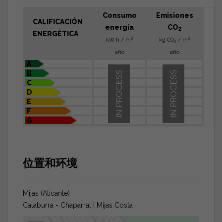
Consumo
Emisiones
CALIFICACIÓN
energía
CO
2
ENERGÉTICA
2
2
kW h / m
kg CO
/ m
2
año
año
A
B
IN PROCESS
IN PROCESS
C
D
E
F
G
位置和环境
Mijas (Alicante)
Calaburra - Chaparral | Mijas Costa