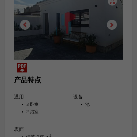
产品特点
通用
设备
3 卧室
池
2 浴室
表面
2
情节: 289 m