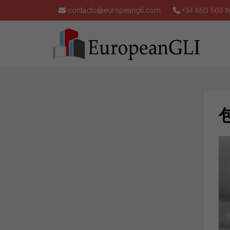
contacto@europeangli.com
+34 650 569 8
包