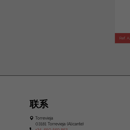
Ref. A
联系
Torrevieja
03181 Torrevieja (Alicante)
+34 650 569 863