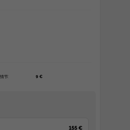
情节:
9 €
155 €