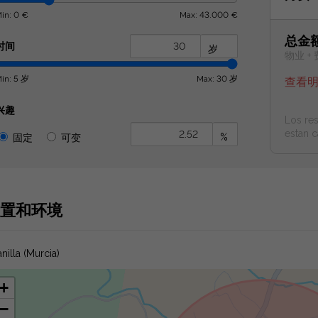
in: 0 €
Max: 43.000 €
总金
时间
岁
物业 + 
in: 5 岁
Max: 30 岁
查看
兴趣
Los res
estan c
%
固定
可变
置和环境
nilla (Murcia)
+
−