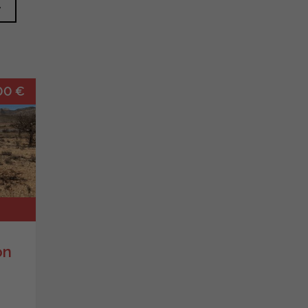
00 €
ón