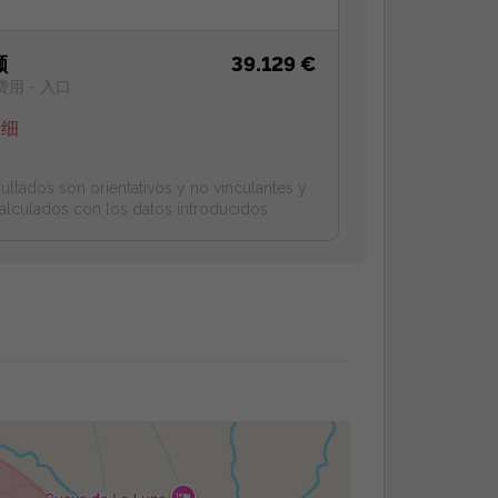
额
39.129 €
费用 - 入口
明细
ultados son orientativos y no vinculantes y
alculados con los datos introducidos.