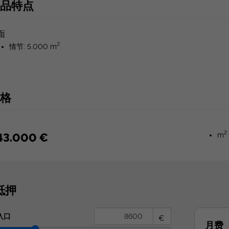
品特点
面
2
情节: 5.000 m
格
2
43.000 €
m
抵押
入口
€
月费