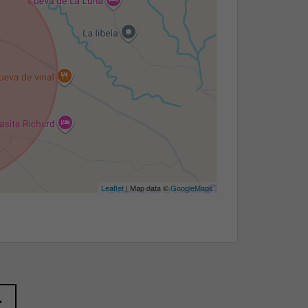
Leaflet
| Map data ©
GoogleMaps
质