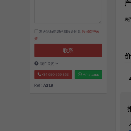
产
表
发送到籼稻您已阅读并同意
数据保护政
策
.
联系
价
现在关闭
+34 650 569 863
Whatsapp
Ref.:
A219