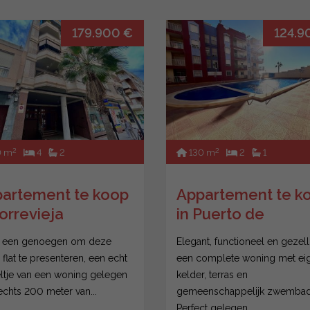
179.900 €
124.9
2
2
0 m
4
2
130 m
2
1
artement te koop
Appartement te k
Torrevieja
in Puerto de
Mazarrón
s een genoegen om deze
Elegant, functioneel en gezell
 flat te presenteren, een echt
een complete woning met ei
ltje van een woning gelegen
kelder, terras en
echts 200 meter van...
gemeenschappelijk zwembad
Perfect gelegen...