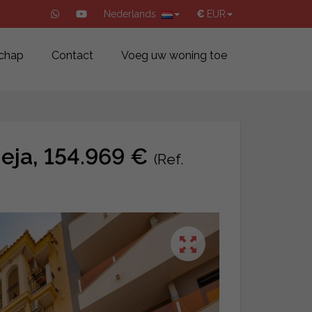
Nederlands
€
EUR
chap
Contact
Voeg uw woning toe
ieja, 154.969 €
(Ref.