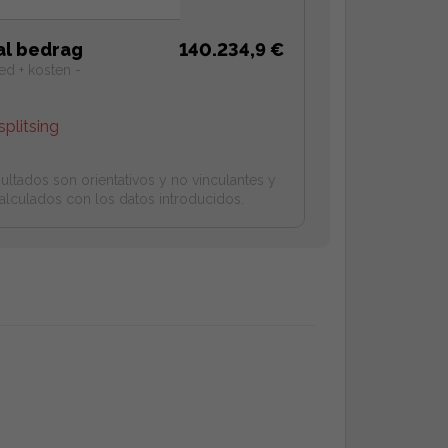
al bedrag
140.234,9 €
ed + kosten -
splitsing
ultados son orientativos y no vinculantes y
alculados con los datos introducidos.