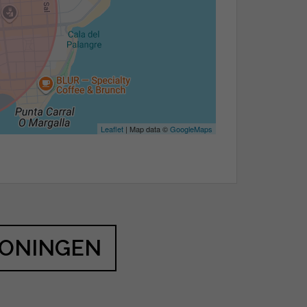
Leaflet
| Map data ©
GoogleMaps
WONINGEN