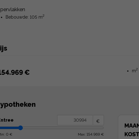
pervlakken
2
Bebouwde: 105 m
ijs
2
154.969 €
m
ypotheken
Entree
€
MAAN
KOS
in: 0 €
Max: 154.969 €