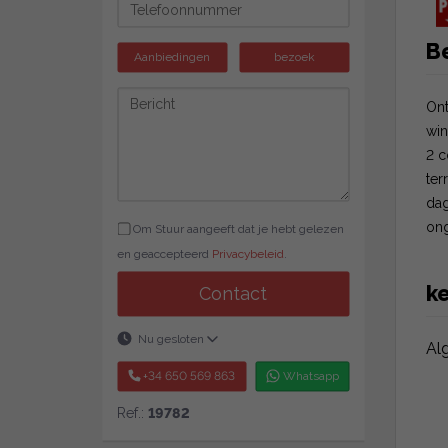
Be
Aanbiedingen
bezoek
Ont
win
2 c
ter
dag
ong
Om Stuur aangeeft dat je hebt gelezen
en geaccepteerd
Privacybeleid
.
k
Contact
Nu gesloten
Al
+34 650 569 863
Whatsapp
Ref.:
19782