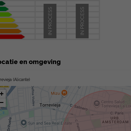
IN PROCESS
IN PROCESS
ocatie en omgeving
revieja (Alicante)
+
−