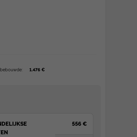
bebouwde:
1.476 €
DELIJKSE
556 €
TEN