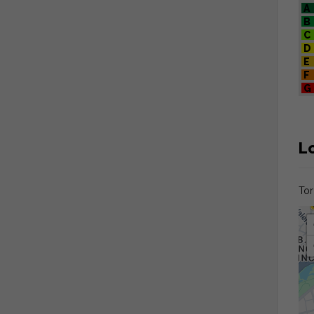
A
B
C
D
E
F
G
L
Tor