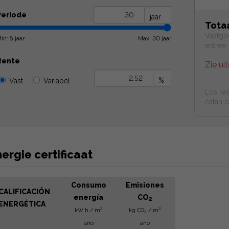
Periode
jaar
Tota
Vastgo
in: 5 jaar
Max: 30 jaar
entree
Rente
Zie uit
%
Vast
Variabel
Los res
estan c
ergie certificaat
Consumo
Emisiones
CALIFICACIÓN
energía
CO
2
ENERGÉTICA
2
2
kW h / m
kg CO
/ m
2
año
año