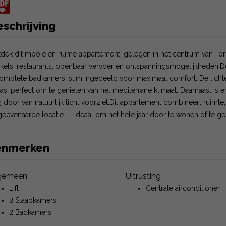
schrijving
dek dit mooie en ruime appartement, gelegen in het centrum van Torre
kels, restaurants, openbaar vervoer en ontspanningsmogelijkheden.D
omplete badkamers, slim ingedeeld voor maximaal comfort. De licht
ras, perfect om te genieten van het mediterrane klimaat. Daarnaast is 
 door van natuurlijk licht voorziet.Dit appartement combineert ruimt
eëvenaarde locatie — ideaal om het hele jaar door te wonen of te ge
enmerken
gemeen
Uitrusting
Lift
Centrale airconditioner
3 Slaapkamers
2 Badkamers