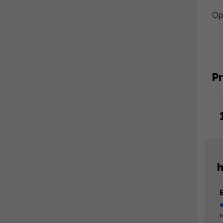
Op
Pr
h
M