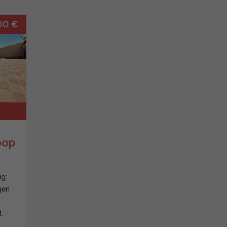
00 €
oop
ig:
gen
.