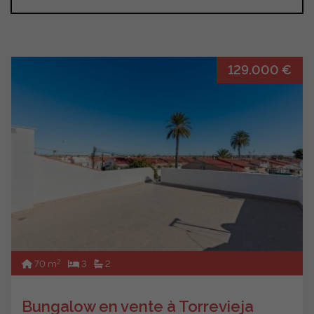
129.000 €
2
70 m
3
2
Bungalow en vente à Torrevieja