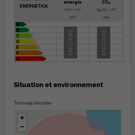
energía
CO
2
ENERGÉTICA
2
2
kW h / m
kg CO
/ m
2
año
año
A
B
EN COURS
EN COURS
C
D
E
F
G
Situation et environnement
Torrevieja (Alicante)
+
−