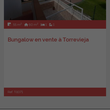
2
2
55 m
60 m
1
1
Bungalow en vente à Torrevieja
Ref. Ti1071