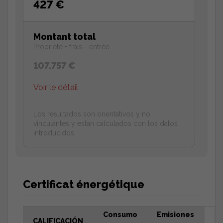
427 €
Montant total
Propriété + frais - entrée
107.757 €
Voir le détail
Los resultados son orientativos y no
vinculantes y estan calculados con los datos
introducidos.
Certificat énergétique
Consumo
Emisiones
CALIFICACIÓN