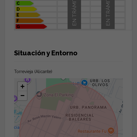
EN TRÁMITE
EN TRÁMITE
C
D
E
F
G
Situación y Entorno
Torrevieja (Alicante)
+
−