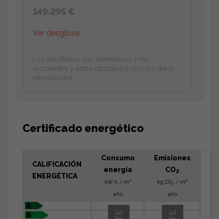
149.295 €
Ver desglose
Los resultados son orientativos y no
vinculantes y estan calculados con los datos
introducidos.
Certificado energético
Consumo
Emisiones
CALIFICACIÓN
energía
CO
2
ENERGÉTICA
2
2
kW h / m
kg CO
/ m
2
año
año
A
B