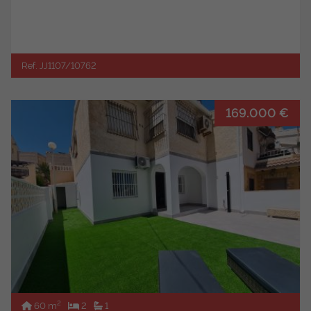
Ref. JJ1107/10762
169.000 €
2
60 m
2
1