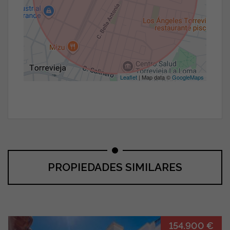
Leaflet
| Map data ©
GoogleMaps
PROPIEDADES SIMILARES
154.900 €