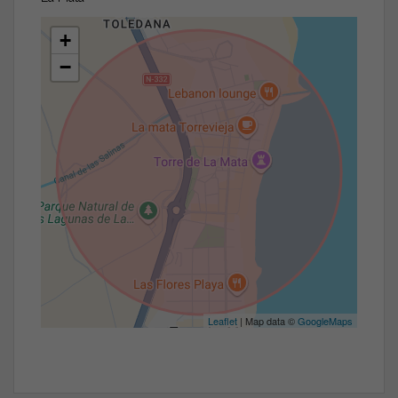
+
−
Leaflet
| Map data ©
GoogleMaps