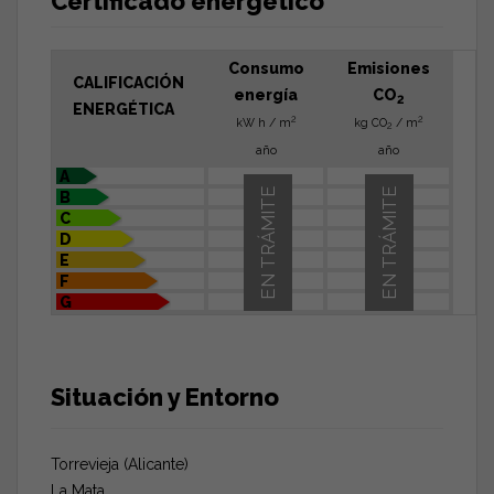
Certificado energético
Consumo
Emisiones
CALIFICACIÓN
energía
CO
2
ENERGÉTICA
2
2
kW h / m
kg CO
/ m
2
año
año
A
EN TRÁMITE
EN TRÁMITE
B
C
D
E
F
G
Situación y Entorno
Torrevieja (Alicante)
La Mata