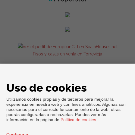
Pisos y casas en venta en Torrevieja
Uso de cookies
Utilizamos cookies propias y de terceros para mejorar la
experiencia en nuestra web y con fines analíticos. Algunas son
necesarias para el correcto funcionamiento de la web, otras
podrás configurarlas o rechazarlas. Puedes ver más
Copyright © 2026. Todos los derechos reservados.
información en la página de
Política de cookies
Aviso legal
|
Política de privacidad
|
Política de Cookies
Desarrollado por
Inmoenter
Configurar