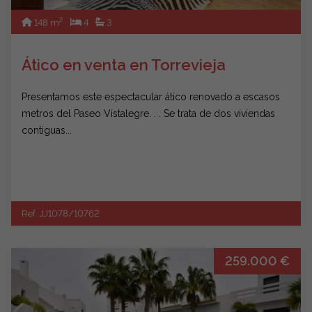
2
148 m
4
3
Ático en venta en Torrevieja
Presentamos este espectacular ático renovado a escasos
metros del Paseo Vistalegre. . . Se trata de dos viviendas
contiguas...
Ref. JJ1078/10762
259.000 €