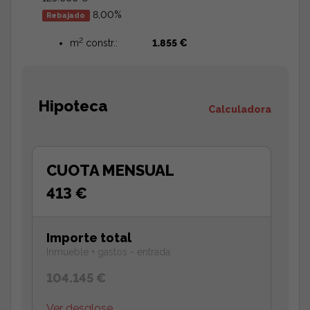
8,00%
Rebajado
2
m
constr.:
1.855 €
Hipoteca
Calculadora
CUOTA MENSUAL
413 €
Importe total
Inmueble + gastos - entrada
104.145 €
Ver desglose