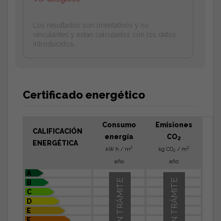
Los resultados son orientativos y no
vinculantes y estan calculados con los datos
introducidos.
Certificado energético
Consumo
Emisiones
CALIFICACIÓN
energía
CO
2
ENERGÉTICA
2
2
kW h / m
kg CO
/ m
2
año
año
A
EN TRÁMITE
EN TRÁMITE
B
C
D
E
F