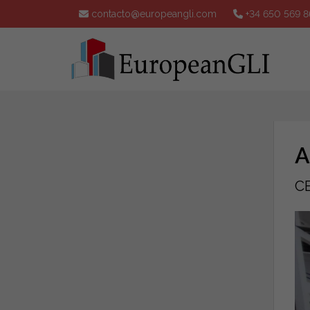
contacto@europeangli.com
+34 650 569 8
A
C