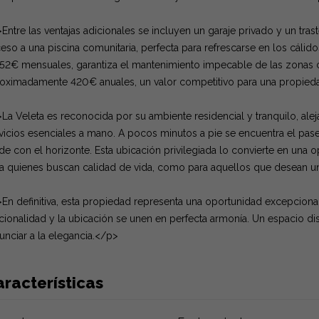
Entre las ventajas adicionales se incluyen un garaje privado y un tra
eso a una piscina comunitaria, perfecta para refrescarse en los cáli
52€ mensuales, garantiza el mantenimiento impecable de las zonas c
oximadamente 420€ anuales, un valor competitivo para una propieda
La Veleta es reconocida por su ambiente residencial y tranquilo, aleja
vicios esenciales a mano. A pocos minutos a pie se encuentra el pas
de con el horizonte. Esta ubicación privilegiada lo convierte en una
a quienes buscan calidad de vida, como para aquellos que desean un
En definitiva, esta propiedad representa una oportunidad excepcional 
cionalidad y la ubicación se unen en perfecta armonía. Un espacio di
unciar a la elegancia.</p>
racterísticas