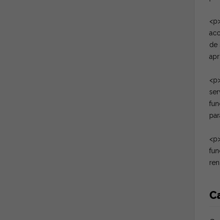
<p>
acc
de 
apr
<p>
ser
fun
par
<p>
fun
ren
Ca