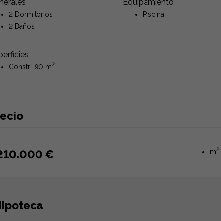
nerales
Equipamiento
2 Dormitorios
Piscina
2 Baños
erficies
2
Constr.: 90 m
recio
2
210.000 €
m
ipoteca