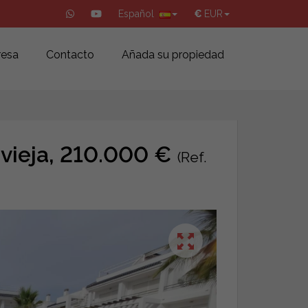
Español
€
EUR
esa
Contacto
Añada su propiedad
vieja, 210.000 €
(Ref.