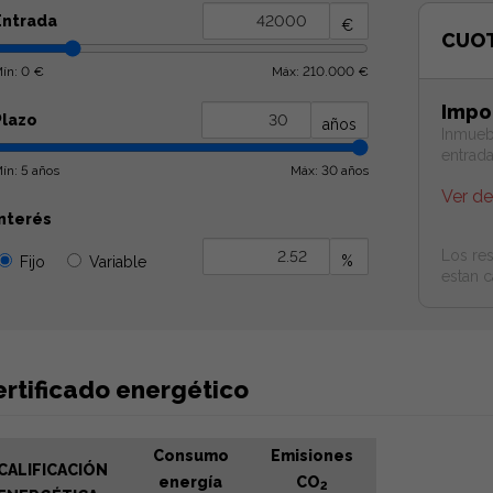
Entrada
€
CUO
ín: 0 €
Máx: 210.000 €
Impo
Plazo
años
Inmueb
entrad
ín: 5 años
Máx: 30 años
Ver d
Interés
Los res
%
Fijo
Variable
estan c
ertificado energético
Consumo
Emisiones
CALIFICACIÓN
energía
CO
2