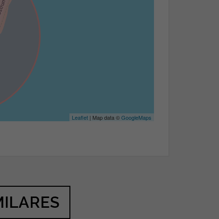
Leaflet
| Map data ©
GoogleMaps
MILARES