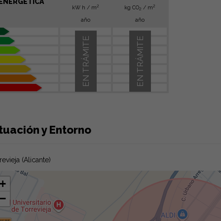
ENERGÉTICA
2
2
kW h / m
kg CO
/ m
2
año
año
EN TRÁMITE
EN TRÁMITE
tuación y Entorno
revieja (Alicante)
+
−