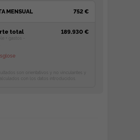
TA MENSUAL
752 €
rte total
189.930 €
le + gastos -
a
esglose
ultados son orientativos y no vinculantes y
alculados con los datos introducidos.