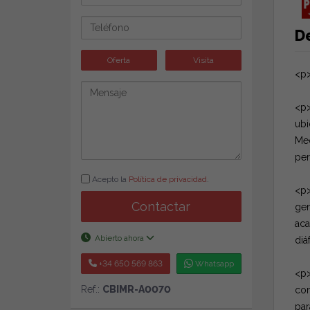
D
Oferta
Visita
<p>
<p>
ubi
Med
per
Acepto la
Política de privacidad
.
<p>
Contactar
gen
aca
Abierto ahora
diá
+34 650 569 863
Whatsapp
<p>
Ref.:
CBIMR-A0070
com
par