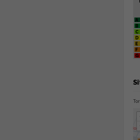
A
B
C
D
E
F
G
Si
Tor