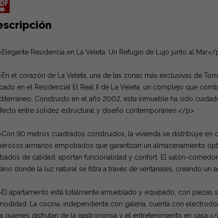
escripción
Elegante Residencia en La Veleta: Un Refugio de Lujo junto al Mar</
En el corazón de La Veleta, una de las zonas más exclusivas de Torre
cado en el Residencial El Real II de La Veleta, un complejo que comb
iterráneo. Construido en el año 2002, este inmueble ha sido cuidad
fecto entre solidez estructural y diseño contemporáneo.</p>
Con 90 metros cuadrados construidos, la vivienda se distribuye en 
erosos armarios empotrados que garantizan un almacenamiento óp
bados de calidad, aportan funcionalidad y confort. El salón-comedor
fano donde la luz natural se filtra a través de ventanales, creando un
El apartamento está totalmente amueblado y equipado, con piezas s
odidad. La cocina, independiente con galeria, cuenta con electrodo
a quienes disfrutan de la gastronomía y el entretenimiento en casa.<