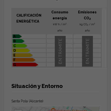
Consumo
Emisiones
CALIFICACIÓN
energía
CO
2
ENERGÉTICA
2
2
kW h / m
kg CO
/ m
2
año
año
A
EN TRÁMITE
EN TRÁMITE
B
C
D
E
F
G
Situación y Entorno
Santa Pola (Alicante)