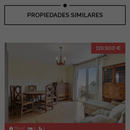
PROPIEDADES SIMILARES
119.900 €
2
78 m
3
1