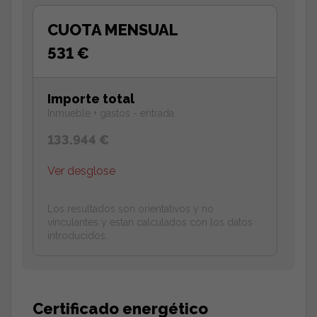
CUOTA MENSUAL
531 €
Importe total
Inmueble + gastos - entrada
133.944 €
Ver desglose
Los resultados son orientativos y no
vinculantes y estan calculados con los datos
introducidos.
Certificado energético