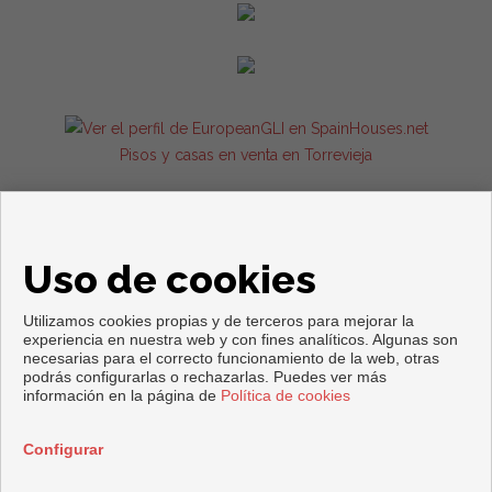
Pisos y casas en venta en Torrevieja
Uso de cookies
Utilizamos cookies propias y de terceros para mejorar la
experiencia en nuestra web y con fines analíticos. Algunas son
necesarias para el correcto funcionamiento de la web, otras
podrás configurarlas o rechazarlas. Puedes ver más
Copyright © 2026. Todos los derechos reservados.
información en la página de
Política de cookies
Aviso legal
|
Política de privacidad
|
Política de Cookies
Desarrollado por
Inmoenter
Configurar