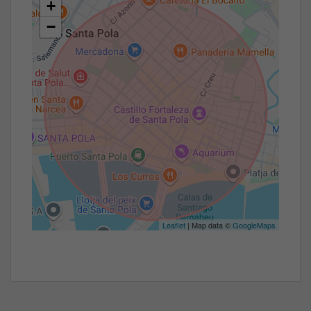
+
−
Leaflet
| Map data ©
GoogleMaps