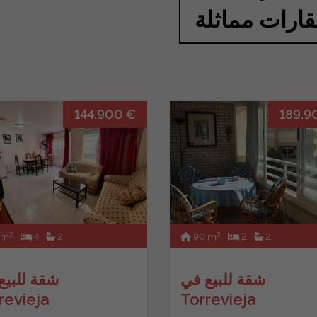
ارات مماثلة
144.900 €
189.9
2
2
 m
4
2
90 m
2
2
شقة للبيع في
شقة للبيع
revieja
Torrevieja