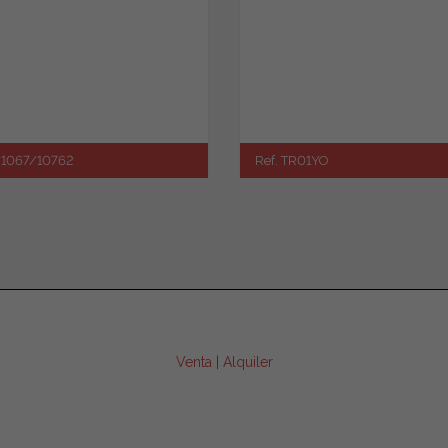
JJ1067/10762
Ref. TR01YO
Venta
|
Alquiler