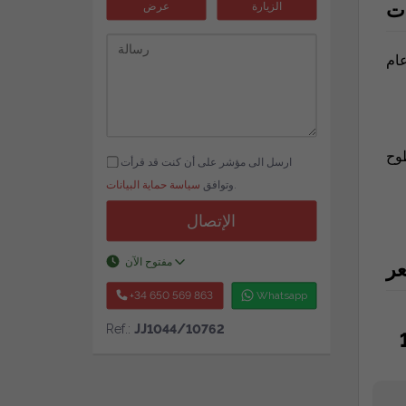
ت
الزيارة
عرض
ارسل الى مؤشر على أن كنت قد قرأت
.
وتوافق
سياسة حماية البيانات
الإتصال
مفتوح الآن
عر
+34 650 569 863
Whatsapp
Ref.:
JJ1044/10762