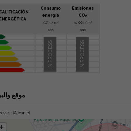
Consumo
Emisiones
CALIFICACIÓN
energía
CO
2
ENERGÉTICA
2
2
kW h / m
kg CO
/ m
2
año
año
IN PROCESS
IN PROCESS
موقع والبي
revieja (Alicante)
+