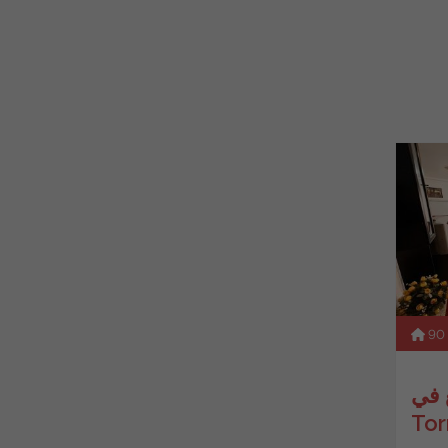
90
 في
Tor