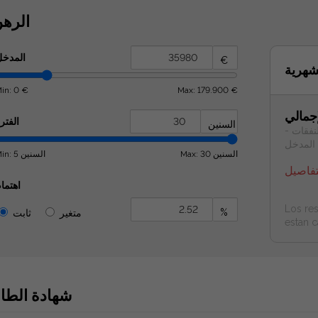
الره
المدخ
€
شهرية
in: 0 €
Max: 179.900 €
إجمالي
الفتر
السنين
لنفقات -
المدخل
Max: 30 السنين
Min: 5 السنين
تفاصيل
اهتما
Los res
%
متغير
ثابت
estan c
شهادة الطا