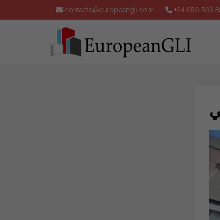
contacto@europeangli.com
+34 650 569 8