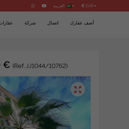
EUR
€
العربية
أضف عقارك
اتصال
شركة
عقارات
شقة ل
(Ref. JJ1044/10762)