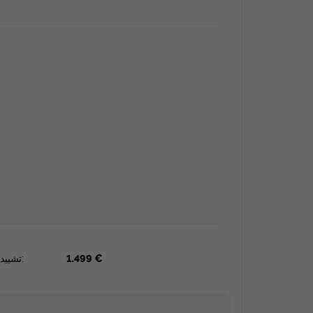
1.499 €
تشييد: