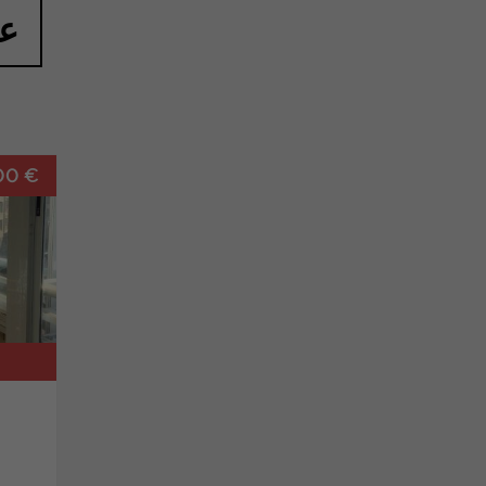
عق
00 €