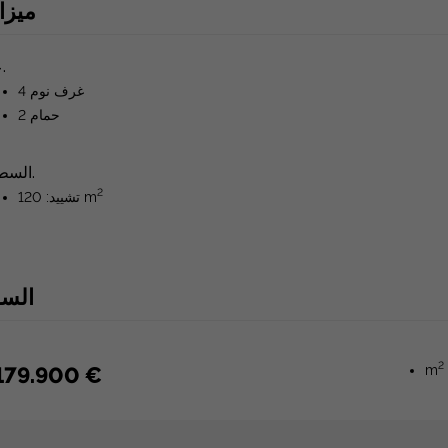
ميزا
عام.
غرف نوم 4
حمام 2
السطوح.
2
تشييد: 120 m
الس
2
179.900 €
m