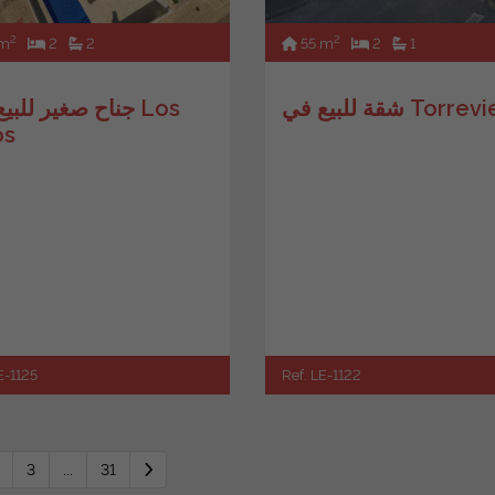
2
2
 m
2
2
55 m
2
1
لبيع في Torrevieja
جناح صغير للبيع ف
os
E-1125
Ref. LE-1122
3
...
31