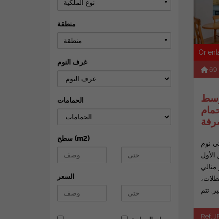
نوع الملكية
▼
منطقة
منطقة
▼
Orient
غرف النوم
69
وسط
الحمامات
حمام
سطح (m2)
ي نوم
 الأول
مثالي
السعر
طلات،
Ref. J