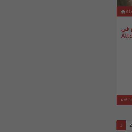
61
ي Los
Alt
Ref. L
1
2