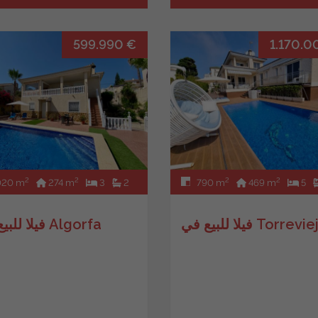
599.990 €
1.170.0
2
2
2
2
020 m
274 m
3
2
790 m
469 m
5
ا للبيع في Torrevieja
فيلا للبيع في Algorfa