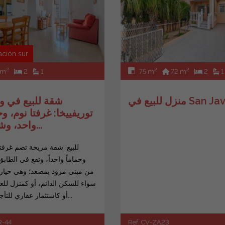
ación sur
2
2
2
 m
2
1
75 m
72 m
2
1
بيع في San Javier
شقة للبيع في 
توريفييخا: غرفتا نوم، و
واحد، وشرفة...
للبيع: شقة مريحة تضم غرفت
وحماماً واحداً، وتقع في الطابق
من مبنى مزود بمصعد؛ وهي خيار 
سواء للسكن الدائم، أو كمنزل للع
أو كاستثمار عقاري للتأجير. تتم...
R-44
Ref. CV-ZA23