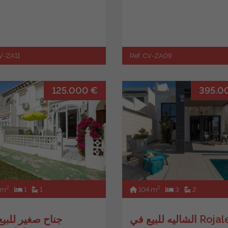
CV-ZA11
Ref. CV-ZA09
125.000 €
395.0
2
2
 m
1
1
104 m
3
2
يه للبيع في Rojales
جناح صغير للبي