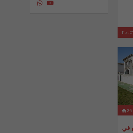
Ref. 
36
ع في