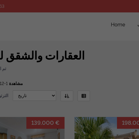
63
Home
العقارات والشقق لل
تم ا
مشاهدة
1-12 من 370
التر
139.000 €
198.0