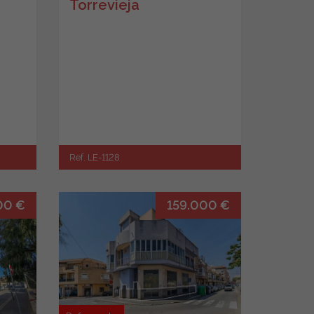
Torrevieja
Ref. LE-1128
00 €
159.000 €