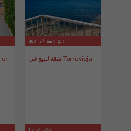
2
91 m
3
1
شقة للبيع في Torrevieja
منزل لل
Ref. CV-JZ01