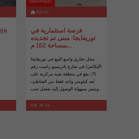
Reformado
2
152 m
فرصة استثمارية في
شقة ل
توريفايجا: مبنى تم تجديده
بمساحة 152 م...
محل تجاري واسع للبيع في توريفايجا
(أليكانتي) في شارع باتريسيو زاميت رقم
75، يقع في منطقة شبه مركزية على
بُعد كيلومتر واحد فقط من الشاطئ،
ويتميز بسهولة الوصول إليه بفضل شب...
Ref. JR-43