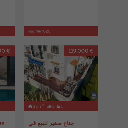
Ref. MP7020
00 €
119.000 €
2
39 m
1
1
جناح صغير للبيع في
الشال