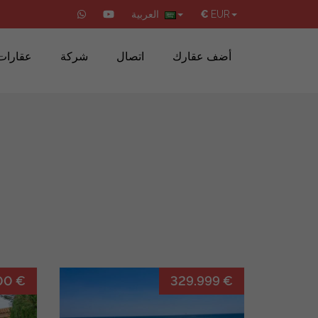
EUR
€
العربية
أضف عقارك
اتصال
شركة
عقارات
00 €
329.999 €