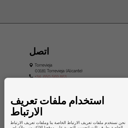
اتصل
Torrevieja
03181 Torrevieja (Alicante)
+34 650 569 863
contacto@europeangli.com
من يوم الاثنين إلى الأحد:
08:30 - 21:00
استخدام ملفات تعريف
الارتباط
نحن نستخدم ملفات تعريف الارتباط الخاصة بنا وملفات تعريف الارتباط
الخاصة بطرف ثالث لتحسين التجربة على موقعنا الإلكتروني ولأغراض