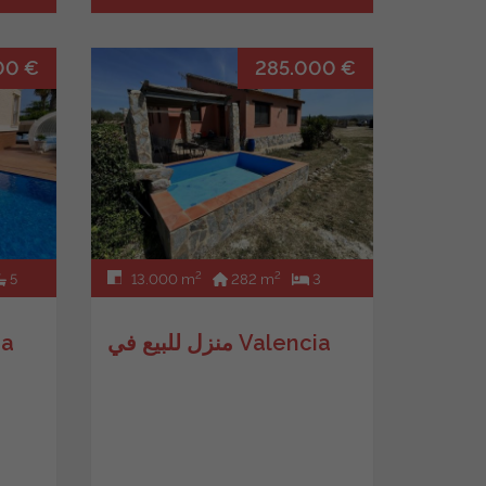
00 €
285.000 €
2
2
5
13.000 m
282 m
3
2
منزل للبيع في Valencia
فيل