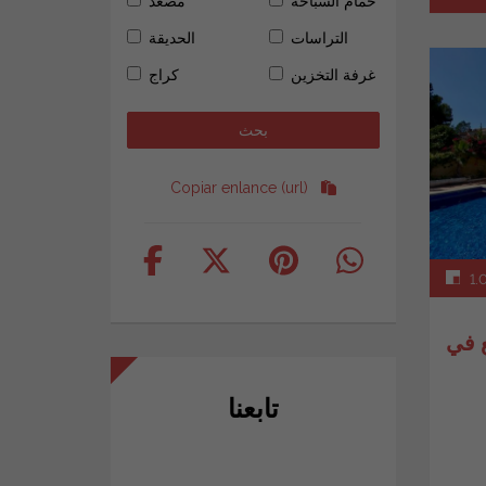
حمام السباحة
مصعد
التراسات
الحديقة
غرفة التخزين
كراج
Copiar enlance (url)
1.
تابعنا