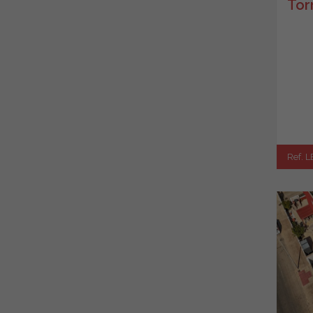
Tor
Ref. L