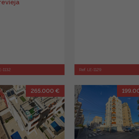
revieja
E-1132
Ref. LE-1129
265.000 €
199.0