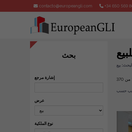
contacto@europeangli.com
+34 650 569 8
بيع
بحث
لبحث: بيع
إشارة مرجع
تيب حسب
عرض
نوع الملكية