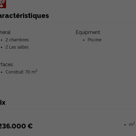
aractéristiques
néral
Equipment
2 chambres
Piscine
2 Les salles
rfaces
2
Construit: 70 m
ix
2
236.000 €
m