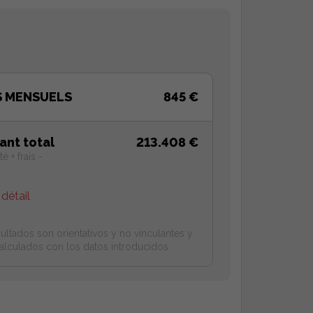
S MENSUELS
845 €
ant total
213.408 €
é + frais -
 détail
ultados son orientativos y no vinculantes y
alculados con los datos introducidos.