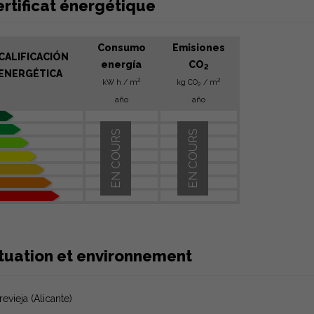
rtificat énergétique
Consumo
Emisiones
CALIFICACIÓN
energía
CO
2
ENERGÉTICA
2
2
kW h / m
kg CO
/ m
2
año
año
EN COURS
EN COURS
ituation et environnement
revieja (Alicante)