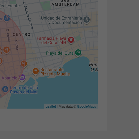
Leaflet
| Map data ©
GoogleMaps