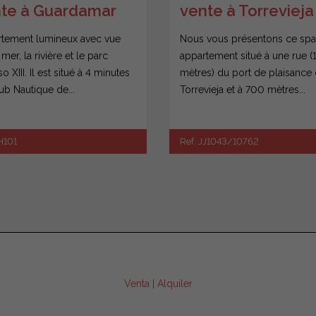
te à Guardamar
vente à Torrevieja
 Segura
tement lumineux avec vue
Nous vous présentons ce spa
 mer, la rivière et le parc
appartement situé à une rue 
o XIII. Il est situé à 4 minutes
mètres) du port de plaisance
ub Nautique de...
Torrevieja et à 700 mètres...
H101
Ref. JJ1043/10762
Venta
|
Alquiler