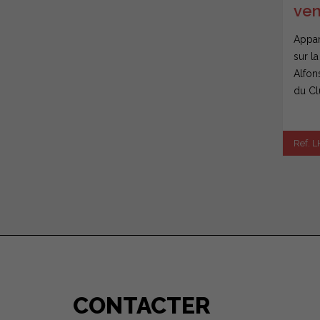
ven
del
Appar
sur la
Alfons
du Cl
Ref. L
CONTACTER