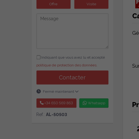
Offre
Visite
C
Gé
Indiquant que vous avez lu et accepté
Su
politique de protection des données
.
Contacter
Fermé maintenant
Pr
+34 650 569 863
Whatsapp
Ref.:
AL-50503