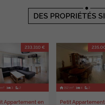
DES PROPRIÉTÉS S
233.310 €
235.0
2
2
 m
3
2
152 m
4
2
it Appartement en
Petit Appartement