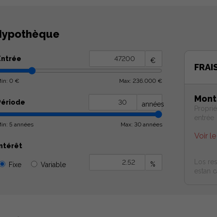
ypothèque
Entrée
€
FRAI
in: 0 €
Max: 236.000 €
Mont
Période
années
Propriét
entrée
in: 5 années
Max: 30 années
Voir le
Intérêt
Los res
%
Fixe
Variable
estan c