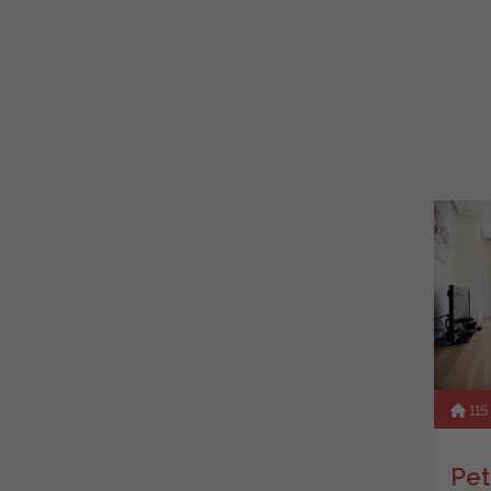
115
Pet