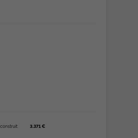
construit:
3.371 €