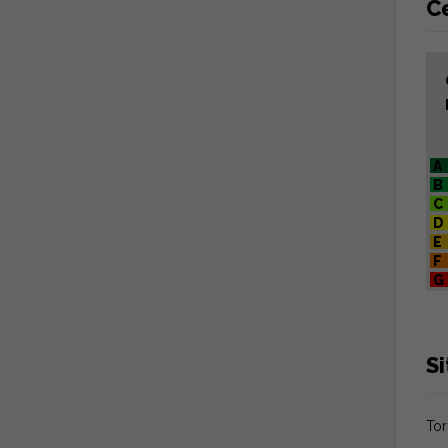
Ce
A
B
C
D
E
F
G
S
Tor