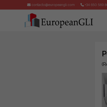
contacto@europeangli.com
+34 650 569 8
P
(R