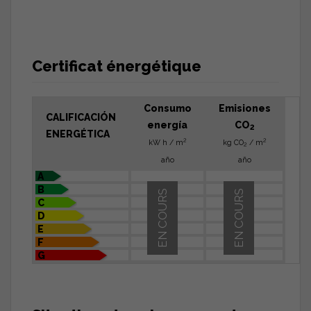
Certificat énergétique
Consumo
Emisiones
CALIFICACIÓN
energía
CO
2
ENERGÉTICA
2
2
kW h / m
kg CO
/ m
2
año
año
A
B
EN COURS
EN COURS
C
D
E
F
G