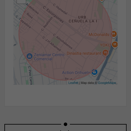
Leaflet
| Map data ©
GoogleMaps