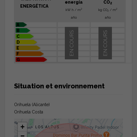
energía
CO
2
ENERGÉTICA
2
2
kW h / m
kg CO
/ m
2
año
año
A
B
EN COURS
EN COURS
C
D
E
F
G
Situation et environnement
Orihuela (Alicante)
Orihuela Costa
+
−