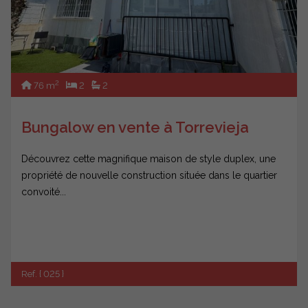
2
76 m
2
2
Bungalow en vente à Torrevieja
Découvrez cette magnifique maison de style duplex, une
propriété de nouvelle construction située dans le quartier
convoité...
Ref. { 025 }