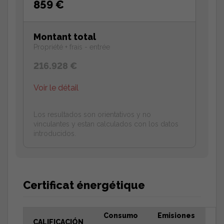
859 €
Montant total
Propriété + frais - entrée
216.928 €
Voir le détail
Los resultados son orientativos y no
vinculantes y estan calculados con los datos
introducidos.
Certificat énergétique
Consumo
Emisiones
CALIFICACIÓN