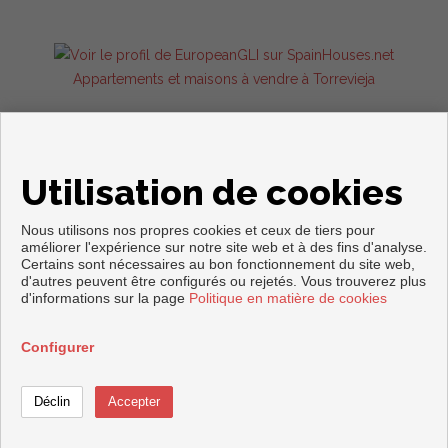
Appartements et maisons à vendre à Torrevieja
Utilisation de cookies
Nous utilisons nos propres cookies et ceux de tiers pour
améliorer l'expérience sur notre site web et à des fins d'analyse.
Certains sont nécessaires au bon fonctionnement du site web,
Copyright © 2026. Tous droits réservés.
d'autres peuvent être configurés ou rejetés. Vous trouverez plus
d'informations sur la page
Politique en matière de cookies
Avis Légal
|
politique de protection des données
|
Cookies policy
Développé près
Inmoenter
Configurer
Téléphoner
Contacter