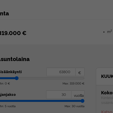
inta
2
319.000 €
m
suntolaina
Sisäänkäynti
€
KUU
in: 0 €
Max: 319.000 €
Koko
Ajanjakso
vuotta
Kiinteis
sisäänk
in: 5 vuotta
Max: 30 vuotta
Katso 