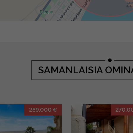
SAMANLAISIA OMIN
269.000 €
270.0