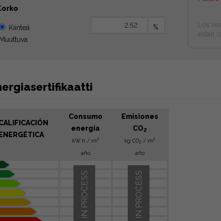
Korko
Los res
%
Kiinteä
estan c
Muuttuva
ergiasertifikaatti
Consumo
Emisiones
CALIFICACIÓN
energía
CO
2
ENERGÉTICA
2
2
kW h / m
kg CO
/ m
2
año
año
IN PROCESS
IN PROCESS