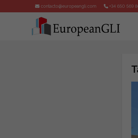
contacto@europeangli.com
+34 650 569 8
T