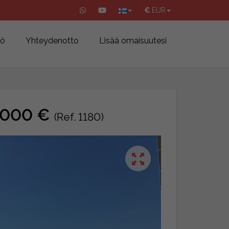
€
EUR
iö
Yhteydenotto
Lisää omaisuutesi
9.000 €
(Ref. 1180)