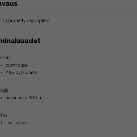
uvaus
nish property description
minaisuudet
einen
townhouse
2 Kylpyhuoneita
toja
2
Rakennettu: 100 m
nto
Täysin uusi