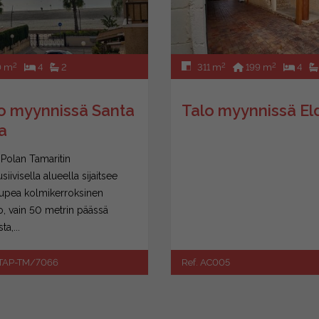
2
2
2
0 m
4
2
311 m
199 m
4
o myynnissä Santa
Talo myynnissä El
a
 Polan Tamaritin
siivisella alueella sijaitsee
upea kolmikerroksinen
lo, vain 50 metrin päässä
ta,...
STAP-TM/7066
Ref. AC005