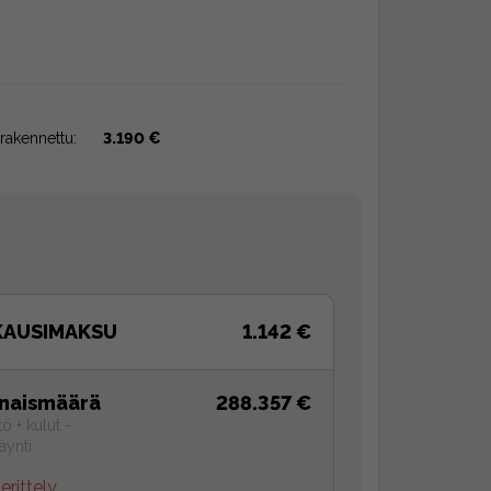
rakennettu:
3.190 €
KAUSIMAKSU
1.142 €
naismäärä
288.357 €
tö + kulut -
äynti
erittely