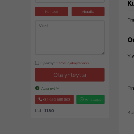
K
Kohteet
Vierailu
Fin
O
Yl
Hyväksyn
tietosuojakäytännön
.
Ota yhteyttä
Pin
Avaa nyt
+34 650 569 863
Whatsapp
Ref.:
1180
Ku