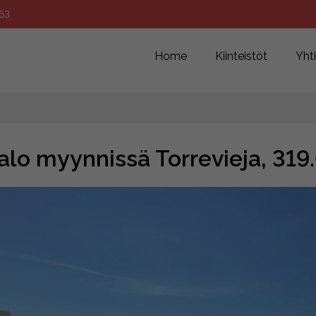
63
Home
Kiinteistöt
Yht
alo myynnissä Torrevieja, 31