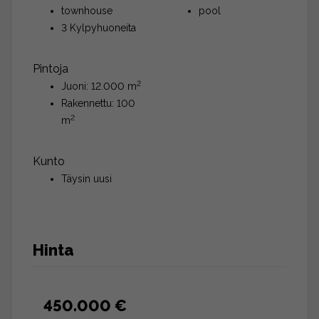
townhouse
pool
3 Kylpyhuoneita
Pintoja
2
Juoni: 12.000 m
Rakennettu: 100
2
m
Kunto
Täysin uusi
Hinta
450.000 €