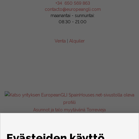
+34 650 569 863
contacto@europeangli.com
maanantai - sunnuntai:
08:30 - 21:00
Venta
|
Alquiler
Asunnot ja talo myytävänä Torrevieja
Evästeiden käyttö