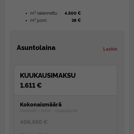
2
m
rakennettu:
4.500 €
2
m
juoni:
38 €
Asuntolaina
Laskin
KUUKAUSIMAKSU
1.611 €
Kokonaismäärä
Kiinteistö + kulut - sisäänkäynti
406.650 €