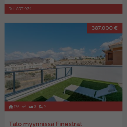
Ref. GRT-024
387.000 €
2
176 m
3
2
Talo myynnissä Finestrat