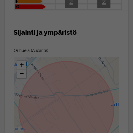
F
G
Sijainti ja ympäristö
Orihuela (Alicante)
+
−