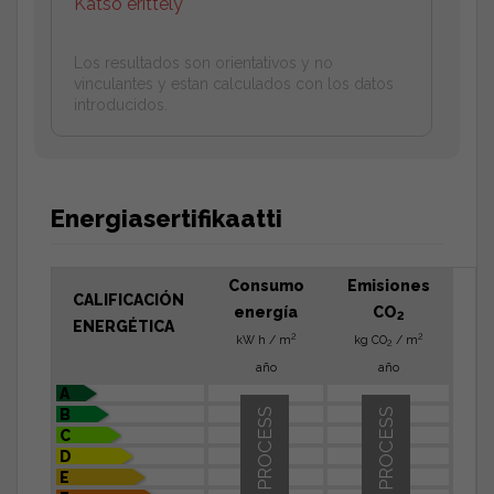
Katso erittely
Los resultados son orientativos y no
vinculantes y estan calculados con los datos
introducidos.
Energiasertifikaatti
Consumo
Emisiones
CALIFICACIÓN
energía
CO
2
ENERGÉTICA
2
2
kW h / m
kg CO
/ m
2
año
año
A
B
IN PROCESS
IN PROCESS
C
D
E