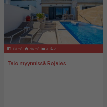
2
2
131 m
216 m
3
2
Talo myynnissä Rojales