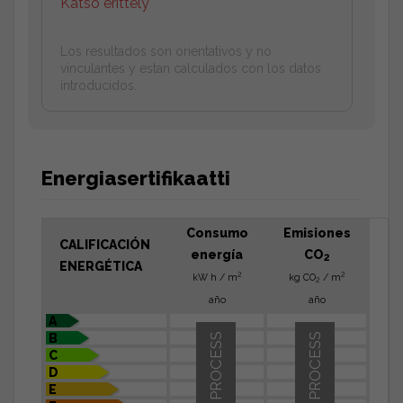
Katso erittely
Los resultados son orientativos y no
vinculantes y estan calculados con los datos
introducidos.
Energiasertifikaatti
Consumo
Emisiones
CALIFICACIÓN
energía
CO
2
ENERGÉTICA
2
2
kW h / m
kg CO
/ m
2
año
año
A
B
IN PROCESS
IN PROCESS
C
D
E