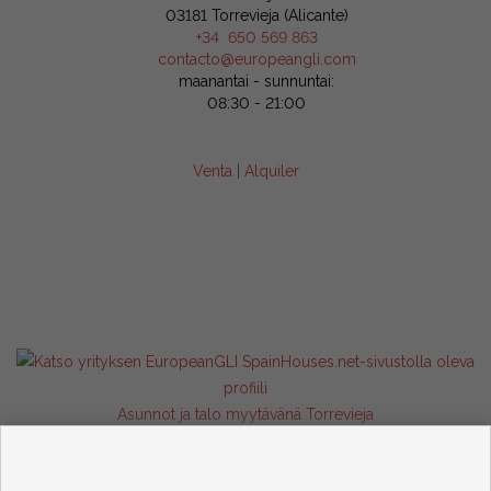
03181 Torrevieja (Alicante)
+34 650 569 863
contacto@europeangli.com
maanantai - sunnuntai:
08:30 - 21:00
Venta
|
Alquiler
Asunnot ja talo myytävänä Torrevieja