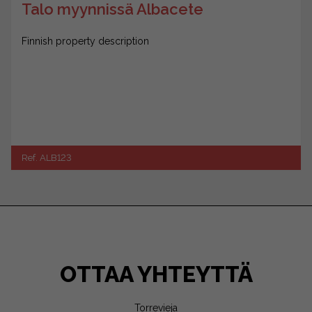
Talo myynnissä Albacete
Finnish property description
Ref. ALB123
OTTAA YHTEYTTÄ
Torrevieja