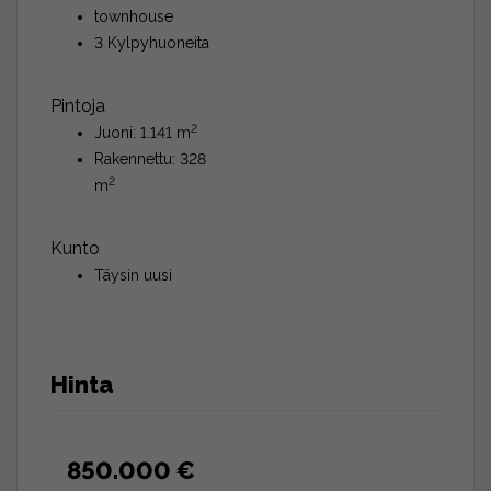
townhouse
3 Kylpyhuoneita
Pintoja
2
Juoni: 1.141 m
Rakennettu: 328
2
m
Kunto
Täysin uusi
Hinta
850.000 €