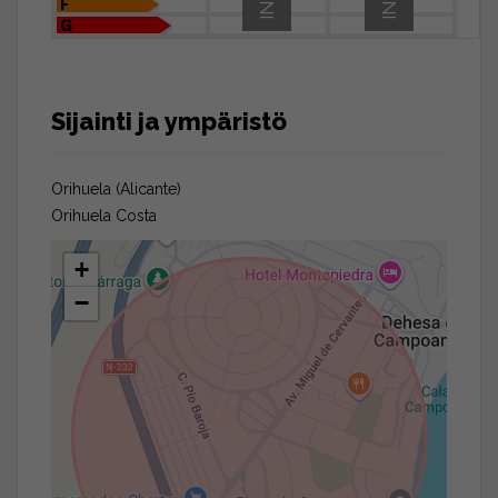
F
G
Sijainti ja ympäristö
Orihuela (Alicante)
Orihuela Costa
+
−