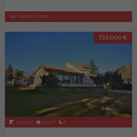
Ref. STAP-PDE/7066
733.000 €
2
2
1.700 m
350 m
5