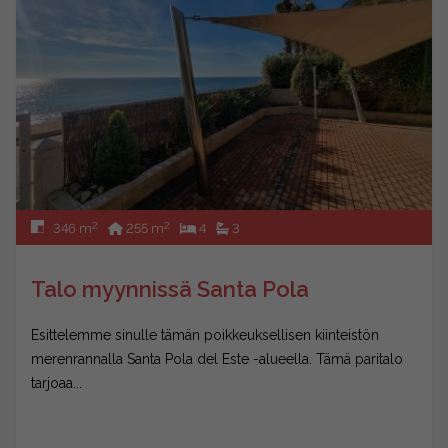
2
2
346 m
255 m
4
3
Talo myynnissä Santa Pola
Esittelemme sinulle tämän poikkeuksellisen kiinteistön
merenrannalla Santa Pola del Este -alueella. Tämä paritalo
tarjoaa...