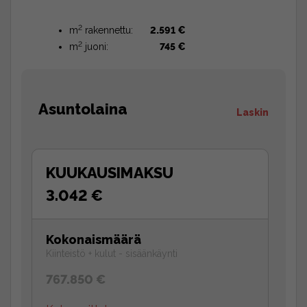
2
m
rakennettu:
2.591 €
2
m
juoni:
745 €
Asuntolaina
Laskin
KUUKAUSIMAKSU
3.042 €
Kokonaismäärä
Kiinteistö + kulut - sisäänkäynti
767.850 €