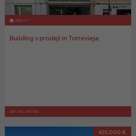
2
398 m
Building v prodeji in Torrevieja
Ref. HSI-340749
425.000 €