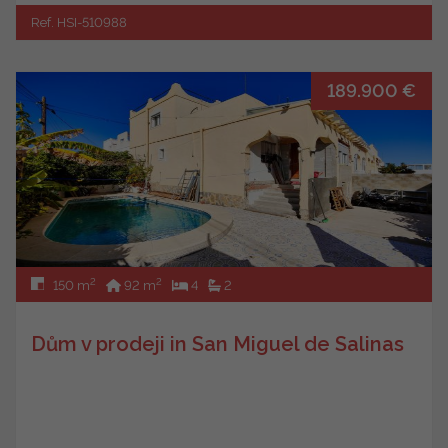
Ref. HSI-510988
189.900 €
2
2
150 m
92 m
4
2
Dům v prodeji in San Miguel de Salinas