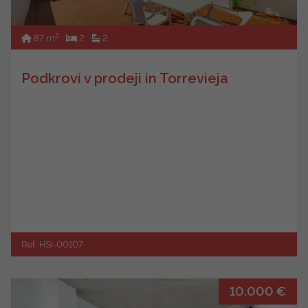
2
87 m
2
2
Podkroví v prodeji in Torrevieja
Ref. HSI-00107
10.000 €