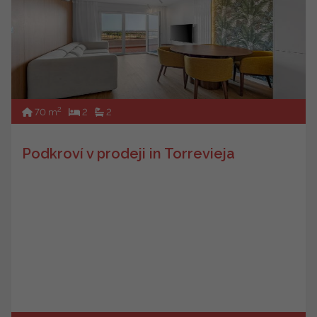
2
70 m
2
2
Podkroví v prodeji in Torrevieja