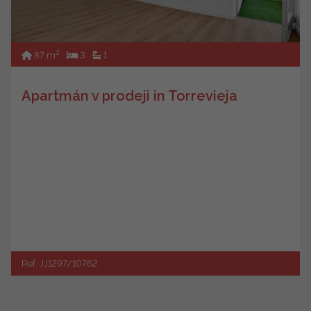
2
87 m
3
1
Apartmán v prodeji in Torrevieja
Ref. JJ1297/10762