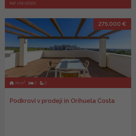
Ref. HSI-00121
275.000 €
2
74 m
2
2
Podkroví v prodeji in Orihuela Costa