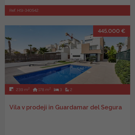
Ref. HSI-340542
445.000 €
2
2
239 m
178 m
3
2
Vila v prodeji in Guardamar del Segura