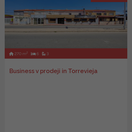
2
270 m
6
3
Business v prodeji in Torrevieja