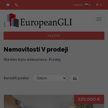
čeština
€
Toggl
HLEDAT
Nemovitosti V prodeji
Hledání bylo dokončeno: Prodej
Seřadit podle:
225.000 €