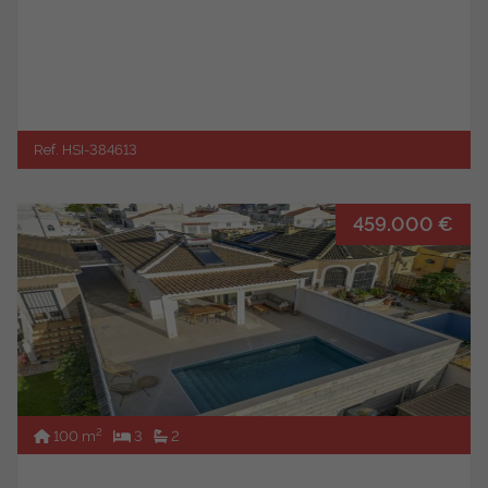
Ref. HSI-384613
459.000 €
2
100 m
3
2