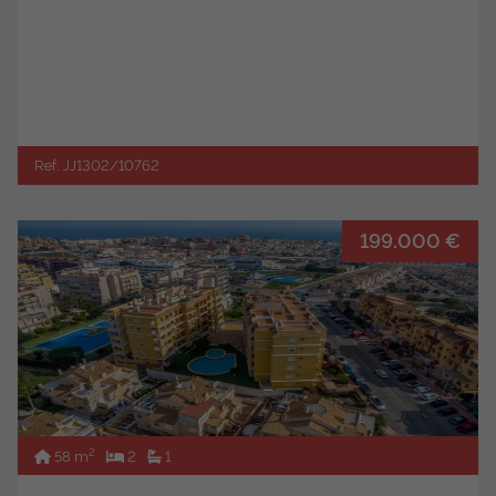
Ref. JJ1302/10762
199.000 €
2
58 m
2
1