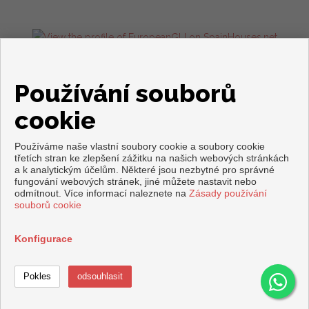
Flats and houses for sale in Torrevieja
Používání souborů
cookie
Používáme naše vlastní soubory cookie a soubory cookie
třetích stran ke zlepšení zážitku na našich webových stránkách
a k analytickým účelům. Některé jsou nezbytné pro správné
fungování webových stránek, jiné můžete nastavit nebo
Copyright © 2026. Všechna práva vyhrazena.
odmítnout. Více informací naleznete na
Zásady používání
souborů cookie
Právní upozornění
|
Ochrana osobních údajů
|
Cookies policy
zpracováno
Inmoenter
Konfigurace