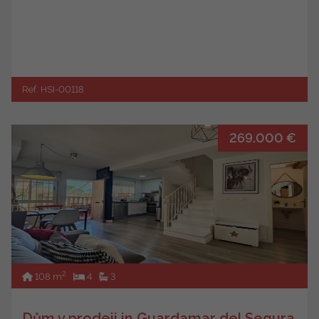
Ref. HSI-00118
269.000 €
2
108 m
4
3
Dům v prodeji in Guardamar del Segura